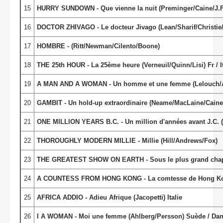
15
HURRY SUNDOWN - Que vienne la nuit (Preminger/Caine/J.
16
DOCTOR ZHIVAGO - Le docteur Jivago (Lean/Sharif/Christie/
17
HOMBRE - (Ritt/Newman/Cilento/Boone)
18
THE 25th HOUR - La 25ème heure (Verneuil/Quinn/Lisi) Fr / I
19
A MAN AND A WOMAN - Un homme et une femme (Lelouch/Ai
20
GAMBIT - Un hold-up extraordinaire (Neame/MacLaine/Caine
21
ONE MILLION YEARS B.C. - Un million d'années avant J.C. 
22
THOROUGHLY MODERN MILLIE - Millie (Hill/Andrews/Fox)
23
THE GREATEST SHOW ON EARTH - Sous le plus grand chapit
24
A COUNTESS FROM HONG KONG - La comtesse de Hong Kon
25
AFRICA ADDIO - Adieu Afrique (Jacopetti) Italie
26
I A WOMAN - Moi une femme (Ahlberg/Persson) Suède / Da