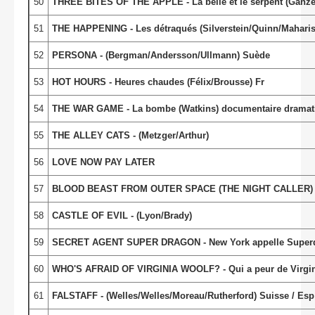
50
THREE BITES OF THE APPLE - La belle et le serpent (Ganz
51
THE HAPPENING - Les détraqués (Silverstein/Quinn/Maharis
52
PERSONA - (Bergman/Andersson/Ullmann) Suède
53
HOT HOURS - Heures chaudes (Félix/Brousse) Fr
54
THE WAR GAME - La bombe (Watkins) documentaire dramat
55
THE ALLEY CATS - (Metzger/Arthur)
56
LOVE NOW PAY LATER
57
BLOOD BEAST FROM OUTER SPACE (THE NIGHT CALLER) - (
58
CASTLE OF EVIL - (Lyon/Brady)
59
SECRET AGENT SUPER DRAGON - New York appelle Superdrago
60
WHO'S AFRAID OF VIRGINIA WOOLF? - Qui a peur de Virginia
61
FALSTAFF - (Welles/Welles/Moreau/Rutherford) Suisse / Esp