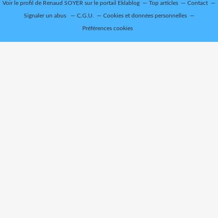
Voir le profil de
Renaud SOYER
sur le portail Eklablog
Top articles
Contact
Signaler un abus
C.G.U.
Cookies et données personnelles
Préférences cookies