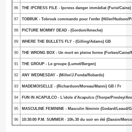
86
THE IPCRESS FILE - Ipcress danger immédiat (Furie/Caine)
87
TOBRUK - Tobrouk commando pour l'enfer (Hiller/Hudson/P
88
PICTURE MOMMY DEAD - (Gordon/Ameche)
89
WHERE THE BULLETS FLY - (Gilling/Adams) GB
90
THE WRONG BOX - Un mort en pleine forme (Forbes/Caine/M
91
THE GROUP - Le groupe (Lumet/Bergen)
92
ANY WEDNESDAY - (Miller/J.Fonda/Robards)
93
MADEMOISELLE - (Richardson/Moreau/Manni) GB / Fr
94
FUN IN ACAPULCO - L'idole d'Acapulco (Thorpe/Presley/And
95
MASCULINE FEMININE - Masculin féminin (Godard/Leaud/G
96
10:30:00 P.M. SUMMER - 10h.30 du soir en été (Dassin/Merco