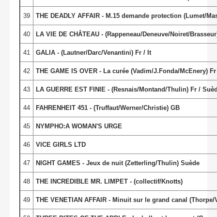
39
THE DEADLY AFFAIR - M.15 demande protection (Lumet/Mas
40
LA VIE DE CHÂTEAU - (Rappeneau/Deneuve/Noiret/Brasseur)
41
GALIA - (Lautner/Darc/Venantini) Fr / It
42
THE GAME IS OVER - La curée (Vadim/J.Fonda/McEnery) Fr /
43
LA GUERRE EST FINIE - (Resnais/Montand/Thulin) Fr / Suè
44
FAHRENHEIT 451 - (Truffaut/Werner/Christie) GB
45
NYMPHO:A WOMAN'S URGE
46
VICE GIRLS LTD
47
NIGHT GAMES - Jeux de nuit (Zetterling/Thulin) Suède
48
THE INCREDIBLE MR. LIMPET - (collectif/Knotts)
49
THE VENETIAN AFFAIR - Minuit sur le grand canal (Thorpe/