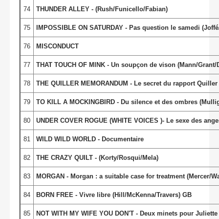
74
THUNDER ALLEY - (Rush/Funicello/Fabian)
75
IMPOSSIBLE ON SATURDAY - Pas question le samedi (Joffé/Hir
76
MISCONDUCT
77
THAT TOUCH OF MINK - Un soupçon de vison (Mann/Grant/
78
THE QUILLER MEMORANDUM - Le secret du rapport Quiller 
79
TO KILL A MOCKINGBIRD - Du silence et des ombres (Mulli
80
UNDER COVER ROGUE (WHITE VOICES )- Le sexe des anges (
81
WILD WILD WORLD - Documentaire
82
THE CRAZY QUILT - (Korty/Rosqui/Mela)
83
MORGAN - Morgan : a suitable case for treatment (Mercer/W
84
BORN FREE - Vivre libre (Hill/McKenna/Travers) GB
85
NOT WITH MY WIFE YOU DON'T - Deux minets pour Juliette (