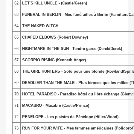
62
LET'S KILL UNCLE - (Castle/Green)
63
FUNERAL IN BERLIN - Mes funérailles à Berlin (Hamilton/Ca
64
THE NAKED WITCH
65
CHAFED ELBOWS (Robert Downey)
66
NIGHTMARE IN THE SUN - Tendre garce (Derek/Derek)
67
SCORPIO RISING (Kenneth Anger)
68
THE GIRL HUNTERS - Solo pour une blonde (Rowland/Spill
69
DEADLIER THAN THE MALE - Plus féroces que les mâles 
70
HOTEL PARADISO - Paradiso hôtel du libre échange (Glenvil
71
MACABRO - Macabre (Castle/Prince)
72
PENELOPE - Les plaisirs de Pénélope (Hiller/Wood)
73
RUN FOR YOUR WIFE - Mes femmes américaines (Polidoro/Tog