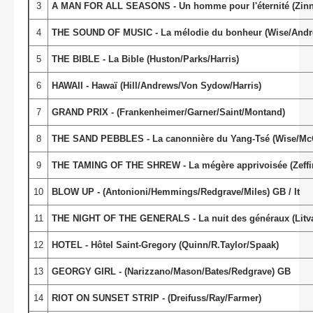
3
A MAN FOR ALL SEASONS - Un homme pour l'éternité (Zinne
4
THE SOUND OF MUSIC - La mélodie du bonheur (Wise/And
5
THE BIBLE - La Bible (Huston/Parks/Harris)
6
HAWAII - Hawaï (Hill/Andrews/Von Sydow/Harris)
7
GRAND PRIX - (Frankenheimer/Garner/Saint/Montand)
8
THE SAND PEBBLES - La canonnière du Yang-Tsé (Wise/Mc
9
THE TAMING OF THE SHREW - La mégère apprivoisée (Zeffirel
10
BLOW UP - (Antonioni/Hemmings/Redgrave/Miles) GB / It
11
THE NIGHT OF THE GENERALS - La nuit des généraux (Litvak
12
HOTEL - Hôtel Saint-Gregory (Quinn/R.Taylor/Spaak)
13
GEORGY GIRL - (Narizzano/Mason/Bates/Redgrave) GB
14
RIOT ON SUNSET STRIP - (Dreifuss/Ray/Farmer)