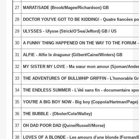
27
MARAT/SADE (Brook/Magee/Richardson) GB
28
DOCTOR YOU'VE GOT TO BE KIDDING! - Quatre fiancées pou
29
ULYSSES - Ulysse (Strick/O'Sea/Jefford) GB / US
30
A FUNNY THING HAPPENED ON THE WAY TO THE FORUM - Le f
31
ALFIE - Alfie le dragueur (Gilbert/Caine/Winters) GB
32
MY SISTER MY LOVE - Ma sœur mon amour (Sjoman/Ander
33
THE ADVENTURES OF BULLWHIP GRIFFIN - L'honorable Griff
34
THE ENDLESS SUMMER - L'été sans fin - documentaire spor
35
YOU'RE A BIG BOY NOW - Big boy (Coppola/Hartman/Page)
36
THE BUBBLE - (Oboler/Cole/Walley)
37
OH DAD POOR DAD (Quine/Russell/Morse)
38
LOVES OF A BLONDE - Les amours d'une blonde (Forman/B