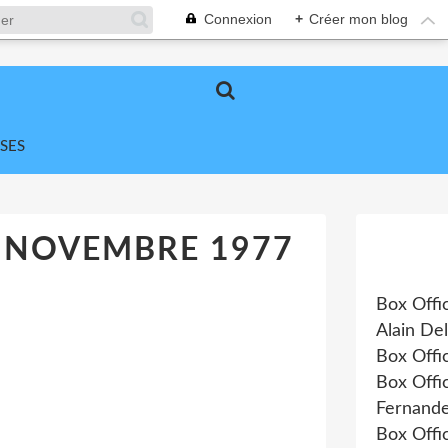
Connexion
+
Créer mon blog
SES
9 NOVEMBRE 1977
Box Offi
Alain De
Box Offi
Box Offi
Fernande
Box Offi