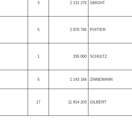
3
2 131 275
SMIGHT
5
2 870 795
POITIER
1
335 000
SCHULTZ
5
1 143 166
ZINNEMANN
17
11 814 203
GILBERT