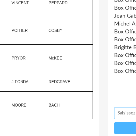
Box Offi
VINCENT
PEPPARD
Box Offi
Jean Gab
Michel A
POITIER
COSBY
Box Offi
Box Offi
Brigitte 
Box Offi
PRYOR
McKEE
Box Offi
Box Offi
J.FONDA
REDGRAVE
MOORE
BACH