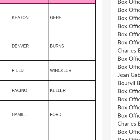
Box Offi
Box Offi
KEATON
GERE
Box Offi
Box Offi
Box Offi
Box Offi
DENVER
BURNS
Charles 
Box Offi
Box Offi
FIELD
WINCKLER
Jean Gab
Bourvil 
PACINO
KELLER
Box Offi
Box Offi
Box Offi
HAMILL
FORD
Box Offi
Charles 
Box Offi