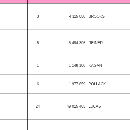
3
4 115 050
BROOKS
5
5 494 306
REINER
1
1 148 100
KAGAN
6
1 977 659
POLLACK
24
49 015 465
LUCAS