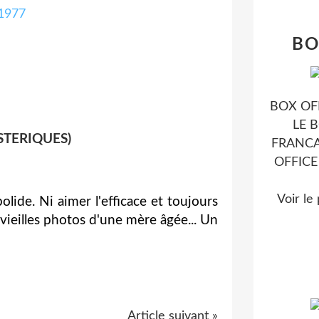
BO
BOX OFF
LE 
STERIQUES)
FRANCA
OFFIC
Voir le
olide. Ni aimer l'efficace et toujours
 vieilles photos d'une mère âgée... Un
Article suivant »