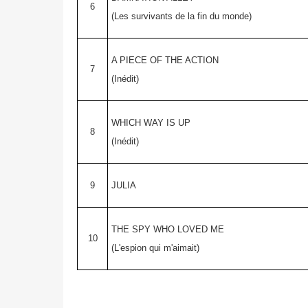
6
(Les survivants de la fin du monde)
A PIECE OF THE ACTION
7
(Inédit)
WHICH WAY IS UP
8
(Inédit)
9
JULIA
THE SPY WHO LOVED ME
10
(L'espion qui m'aimait)