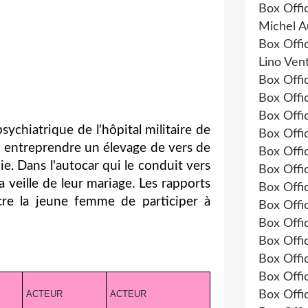
Box Offi
Michel A
Box Offi
Lino Ven
Box Offi
Box Offi
Box Offi
ychiatrique de l'hôpital militaire de
Box Offi
e : entreprendre un élevage de vers de
Box Offi
ie. Dans l'autocar qui le conduit vers
Box Offi
a veille de leur mariage. Les rapports
Box Offi
cre la jeune femme de participer à
Box Offi
Box Offi
Box Offi
Box Offi
Box Offi
ACTEUR
ACTEUR
Box Offi