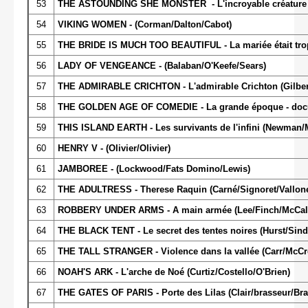
53
THE ASTOUNDING SHE MONSTER - L'incroyable créature de
54
VIKING WOMEN - (Corman/Dalton/Cabot)
55
THE BRIDE IS MUCH TOO BEAUTIFUL - La mariée était trop 
56
LADY OF VENGEANCE - (Balaban/O'Keefe/Sears)
57
THE ADMIRABLE CRICHTON - L'admirable Crichton (Gilber
58
THE GOLDEN AGE OF COMEDIE - La grande époque - doc
59
THIS ISLAND EARTH - Les survivants de l'infini (Newman/
60
HENRY V - (Olivier/Olivier)
61
JAMBOREE - (Lockwood/Fats Domino/Lewis)
62
THE ADULTRESS - Therese Raquin (Carné/Signoret/Vallone) 
63
ROBBERY UNDER ARMS - A main armée (Lee/Finch/McCal
64
THE BLACK TENT - Le secret des tentes noires (Hurst/Sind
65
THE TALL STRANGER - Violence dans la vallée (Carr/McCr
66
NOAH'S ARK - L'arche de Noé (Curtiz/Costello/O'Brien)
67
THE GATES OF PARIS - Porte des Lilas (Clair/brasseur/Br