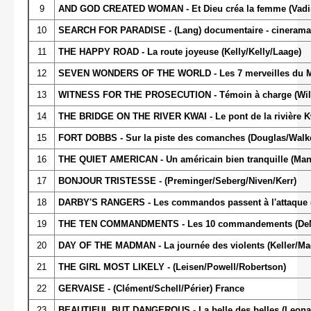
9
AND GOD CREATED WOMAN - Et Dieu créa la femme (Vadim
10
SEARCH FOR PARADISE - (Lang) documentaire - cinerama
11
THE HAPPY ROAD - La route joyeuse (Kelly/Kelly/Laage)
12
SEVEN WONDERS OF THE WORLD - Les 7 merveilles du M
13
WITNESS FOR THE PROSECUTION - Témoin à charge (Wilde
14
THE BRIDGE ON THE RIVER KWAI - Le pont de la rivière K
15
FORT DOBBS - Sur la piste des comanches (Douglas/Walk
16
THE QUIET AMERICAN - Un américain bien tranquille (Ma
17
BONJOUR TRISTESSE - (Preminger/Seberg/Niven/Kerr)
18
DARBY'S RANGERS - Les commandos passent à l'attaque 
19
THE TEN COMMANDMENTS - Les 10 commandements (DeMil
20
DAY OF THE MADMAN - La journée des violents (Keller/Ma
21
THE GIRL MOST LIKELY - (Leisen/Powell/Robertson)
22
GERVAISE - (Clément/Schell/Périer) France
23
BEAUTIFUL BUT DANGEROUS - La belle des belles (Leonard