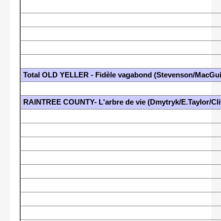
Total OLD YELLER - Fidèle vagabond (Stevenson/MacGui
RAINTREE COUNTY- L'arbre de vie (Dmytryk/E.Taylor/Clif