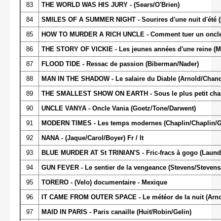
83
THE WORLD WAS HIS JURY - (Sears/O'Brien)
84
SMILES OF A SUMMER NIGHT - Sourires d'une nuit d'été
85
HOW TO MURDER A RICH UNCLE - Comment tuer un oncle à 
86
THE STORY OF VICKIE - Les jeunes années d'une reine (M
87
FLOOD TIDE - Ressac de passion (Biberman/Nader)
88
MAN IN THE SHADOW - Le salaire du Diable (Arnold/Chand
89
THE SMALLEST SHOW ON EARTH - Sous le plus petit cha
90
UNCLE VANYA - Oncle Vania (Goetz/Tone/Darwent)
91
MODERN TIMES - Les temps modernes (Chaplin/Chaplin/
92
NANA - (Jaque/Carol/Boyer) Fr / It
93
BLUE MURDER AT St TRINIAN'S - Fric-fracs à gogo (Laun
94
GUN FEVER - Le sentier de la vengeance (Stevens/Stevens
95
TORERO - (Velo) documentaire - Mexique
96
IT CAME FROM OUTER SPACE - Le météor de la nuit (Arno
97
MAID IN PARIS - Paris canaille (Huit/Robin/Gelin)