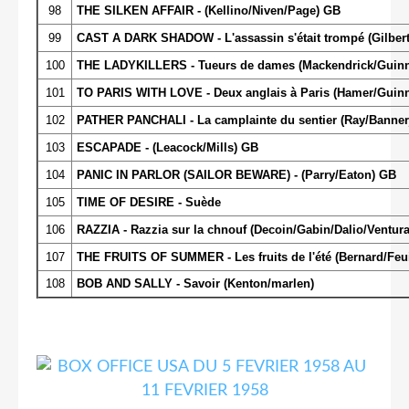
98
THE SILKEN AFFAIR - (Kellino/Niven/Page) GB
99
CAST A DARK SHADOW - L'assassin s'était trompé (Gilbe
100
THE LADYKILLERS - Tueurs de dames (Mackendrick/Guinn
101
TO PARIS WITH LOVE - Deux anglais à Paris (Hamer/Guin
102
PATHER PANCHALI - La camplainte du sentier (Ray/Bannerj
103
ESCAPADE - (Leacock/Mills) GB
104
PANIC IN PARLOR (SAILOR BEWARE) - (Parry/Eaton) GB
105
TIME OF DESIRE - Suède
106
RAZZIA - Razzia sur la chnouf (Decoin/Gabin/Dalio/Ventura
107
THE FRUITS OF SUMMER - Les fruits de l'été (Bernard/Feui
108
BOB AND SALLY - Savoir (Kenton/marlen)