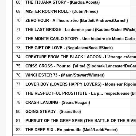
68
THE TIJUANA STORY - (Kardos/Acosta)
69
MISTER ROCK'N ROLL - (Dubin/Freed)
70
ZERO HOUR - A l'heure zéro (Bartlett/Andrews/Darnell)
71
THE LAST BRIDGE - Le dernier pont (Kautner/Schell/Wicki)
72
THE MONTE CARLO STORY - Une histoire de Monte Carlo (Ta
73
THE GIFT OF LOVE - (Negulesco/Bacall/Stack)
74
CREATURE FROM THE BLACK LAGOON - L'étrange créature 
75
CRISS CROSS - Pour toi j'ai tué (Siodmak/Lancaster/DeCar
76
WINCHESTER 73 - (Mann/Stewart/Winters)
77
LOVER BOY (LOVERS HAPPY LOVERS) - Monsieur Ripois (
78
THE RESPECTFUL PROSTITUTE - La p… respectueuse (Bra
79
CRASH LANDING - (Sears/Reagan)
80
GOING STEADY - (Sears/Bee)
81
PURSUIT OF THE GRAF SPEE (THE BATTLE OF THE RIVER PLA
82
THE DEEP SIX - En patrouille (Maté/Ladd/Foster)