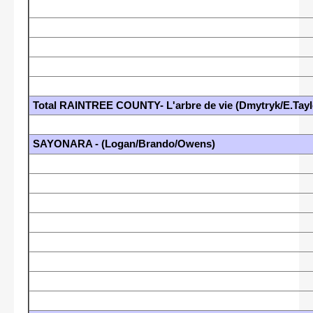
Total RAINTREE COUNTY- L'arbre de vie (Dmytryk/E.Taylo
SAYONARA - (Logan/Brando/Owens)