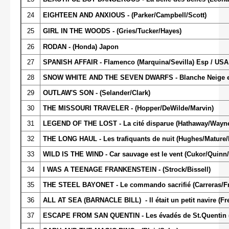
24
EIGHTEEN AND ANXIOUS - (Parker/Campbell/Scott)
25
GIRL IN THE WOODS - (Gries/Tucker/Hayes)
26
RODAN - (Honda) Japon
27
SPANISH AFFAIR - Flamenco (Marquina/Sevilla) Esp / USA
28
SNOW WHITE AND THE SEVEN DWARFS - Blanche Neige et l
29
OUTLAW'S SON - (Selander/Clark)
30
THE MISSOURI TRAVELER - (Hopper/DeWilde/Marvin)
31
LEGEND OF THE LOST - La cité disparue (Hathaway/Wayne/
32
THE LONG HAUL - Les trafiquants de nuit (Hughes/Mature/
33
WILD IS THE WIND - Car sauvage est le vent (Cukor/Quinn
34
I WAS A TEENAGE FRANKENSTEIN - (Strock/Bissell)
35
THE STEEL BAYONET - Le commando sacrifié (Carreras/Fr
36
ALL AT SEA (BARNACLE BILL) - Il était un petit navire (F
37
ESCAPE FROM SAN QUENTIN - Les évadés de St.Quentin 