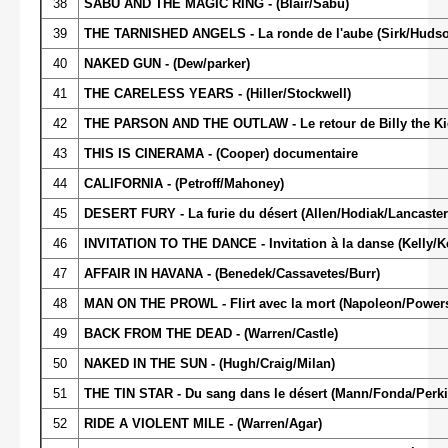
38
SABU AND THE MAGIC RING - (Blair/Sabu)
39
THE TARNISHED ANGELS - La ronde de l'aube (Sirk/Hudso
40
NAKED GUN - (Dew/parker)
41
THE CARELESS YEARS - (Hiller/Stockwell)
42
THE PARSON AND THE OUTLAW - Le retour de Billy the Kid
43
THIS IS CINERAMA - (Cooper) documentaire
44
CALIFORNIA - (Petroff/Mahoney)
45
DESERT FURY - La furie du désert (Allen/Hodiak/Lancaster/
46
INVITATION TO THE DANCE - Invitation à la danse (Kelly/Ke
47
AFFAIR IN HAVANA - (Benedek/Cassavetes/Burr)
48
MAN ON THE PROWL - Flirt avec la mort (Napoleon/Power
49
BACK FROM THE DEAD - (Warren/Castle)
50
NAKED IN THE SUN - (Hugh/Craig/Milan)
51
THE TIN STAR - Du sang dans le désert (Mann/Fonda/Perki
52
RIDE A VIOLENT MILE - (Warren/Agar)