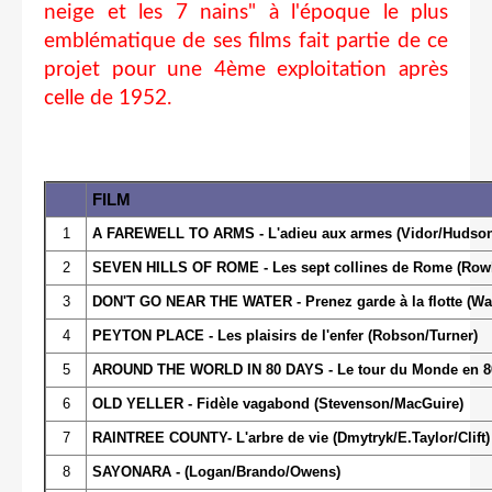
neige et les 7 nains" à l'époque le plus
emblématique de ses films fait partie de ce
projet pour une 4ème exploitation après
celle de 1952.
FILM
1
A FAREWELL TO ARMS - L'adieu aux armes (Vidor/Hudson
2
SEVEN HILLS OF ROME - Les sept collines de Rome (Rowla
3
DON'T GO NEAR THE WATER - Prenez garde à la flotte (Wal
4
PEYTON PLACE - Les plaisirs de l'enfer (Robson/Turner)
5
AROUND THE WORLD IN 80 DAYS - Le tour du Monde en 80
6
OLD YELLER - Fidèle vagabond (Stevenson/MacGuire)
7
RAINTREE COUNTY- L'arbre de vie (Dmytryk/E.Taylor/Clift)
8
SAYONARA - (Logan/Brando/Owens)