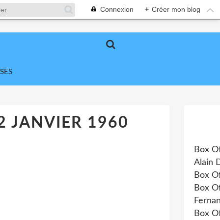
Connexion
+
Créer mon blog
SES
2 JANVIER 1960
Box Of
Alain 
Box Of
Box Of
Fernan
Box Of