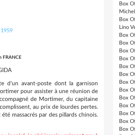
Box Of
Michel
Box Of
Lino V
Box Of
Box Of
Box Of
en FRANCE
Box Of
Box Of
GIDA
Box Of
Box Of
te d'un avant-poste dont la garnison
Box Of
ortimer pour assister à une réunion de
Box Of
, accompagné de Mortimer, du capitaine
Box Of
accomplissent, au prix de lourdes pertes.
Box Of
été massacrés par des pillards chinois.
Box Of
Box Of