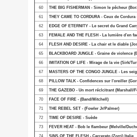
60
THE BIG FISHERMAN - Simon le pêcheur (Bor
61
THEY CAME TO CORDURA - Ceux de Cordura (R
62
EDGE OF ETERNITY - Le secret du Grand Cany
63
FEMALE AND THE FLESH - La lumière d'en face
64
FLESH AND DESIRE - La chair et le diable (Jos
65
BLACKBOARD JUNGLE - Graine de violence (B
66
IMITATION OF LIFE - Mirage de la vie (Sirk/Tur
67
MASTERS OF THE CONGO JUNGLE - Les seigneur
68
PILLOW TALK - Confidences sur l'oreiller (G
69
THE GAZEBO - Un mort réclcitrant (Marshall/F
70
FACE OF FIRE - (Band/Mitchell)
71
THE REBEL SET - (Fowler Jr/Palmer)
72
TIME OF DESIRE - Suède
73
FEVER HEAT - Bob le flambeur (Melville/Duch
74
SINS OF THE FLESH - Carcerato (Zorri) Italie