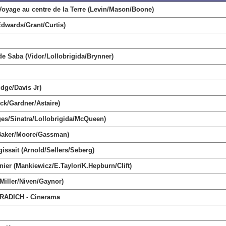
ge au centre de la Terre (Levin/Mason/Boone)
wards/Grant/Curtis)
 Saba (Vidor/Lollobrigida/Brynner)
dge/Davis Jr)
ck/Gardner/Astaire)
es/Sinatra/Lollobrigida/McQueen)
/Baker/Moore/Gassman)
sait (Arnold/Sellers/Seberg)
r (Mankiewicz/E.Taylor/K.Hepburn/Clift)
iller/Niven/Gaynor)
ADICH - Cinerama