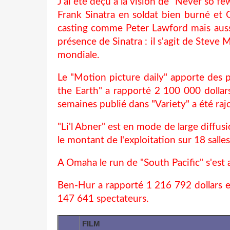
J'ai été déçu à la vision de "Never so fe
Frank Sinatra en soldat bien burné et G
casting comme Peter Lawford mais aussi
présence de Sinatra : il s'agit de Steve
mondiale.
Le "Motion picture daily" apporte des pr
the Earth" a rapporté 2 100 000 dollar
semaines publié dans "Variety" a été rajo
"Li'l Abner" est en mode de large diffus
le montant de l'exploitation sur 18 salle
A Omaha le run de "South Pacific" s'est
Ben-Hur a rapporté 1 216 792 dollars et
147 641 spectateurs.
FILM