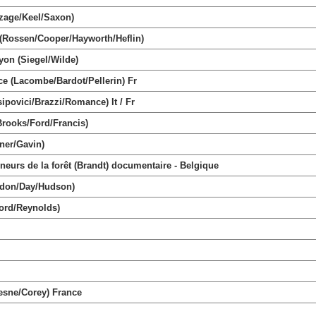
zage/Keel/Saxon)
ossen/Cooper/Hayworth/Heflin)
on (Siegel/Wilde)
 (Lacombe/Bardot/Pellerin) Fr
ipovici/Brazzi/Romance) It / Fr
rooks/Ford/Francis)
ner/Gavin)
s de la forêt (Brandt) documentaire - Belgique
ordon/Day/Hudson)
ord/Reynolds)
esne/Corey) France