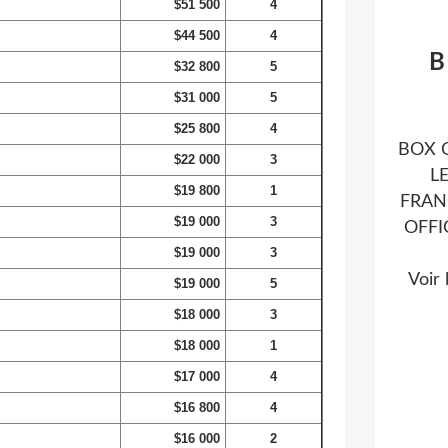
$51 500
4
$44 500
4
B
$32 800
5
$31 000
5
$25 800
4
BOX O
$22 000
3
L
$19 800
1
FRAN
$19 000
3
OFFI
$19 000
3
Voir 
$19 000
5
$18 000
3
$18 000
1
$17 000
4
$16 800
4
$16 000
2