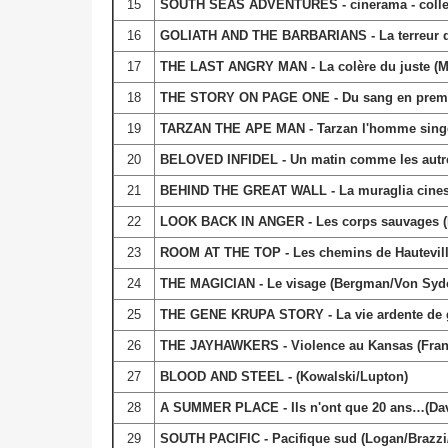
15
SOUTH SEAS ADVENTURES - cinerama - collec
16
GOLIATH AND THE BARBARIANS - La terreur des
17
THE LAST ANGRY MAN - La colère du juste (
18
THE STORY ON PAGE ONE - Du sang en premiè
19
TARZAN THE APE MAN - Tarzan l'homme singe
20
BELOVED INFIDEL - Un matin comme les autre
21
BEHIND THE GREAT WALL - La muraglia cinese 
22
LOOK BACK IN ANGER - Les corps sauvages (
23
ROOM AT THE TOP - Les chemins de Hauteville
24
THE MAGICIAN - Le visage (Bergman/Von Syd
25
THE GENE KRUPA STORY - La vie ardente de 
26
THE JAYHAWKERS - Violence au Kansas (Fran
27
BLOOD AND STEEL - (Kowalski/Lupton)
28
A SUMMER PLACE - Ils n'ont que 20 ans…(Da
29
SOUTH PACIFIC - Pacifique sud (Logan/Brazzi