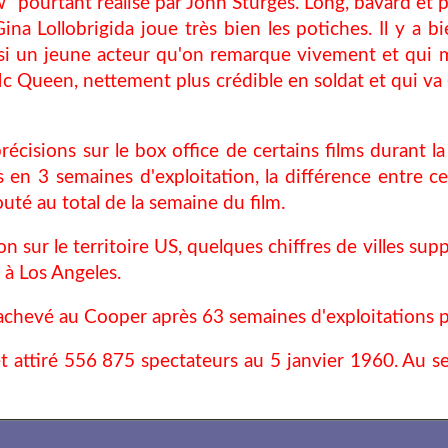
w" pourtant réalisé par John Sturges. Long, bavard et p
ina Lollobrigida joue très bien les potiches. Il y a b
 un jeune acteur qu'on remarque vivement et qui man
 Mc Queen, nettement plus crédible en soldat et qui va
écisions sur le box office de certains films durant la
s en 3 semaines d'exploitation, la différence entre 
uté au total de la semaine du film.
ion sur le territoire US, quelques chiffres de villes 
s à Los Angeles.
 achevé au Cooper après 63 semaines d'exploitations 
 attiré 556 875 spectateurs au 5 janvier 1960. Au se