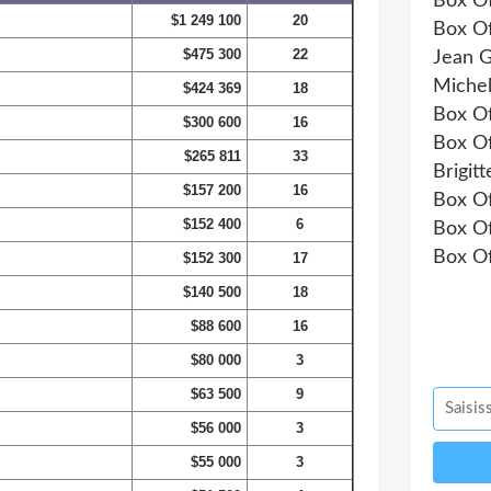
Box Of
$1 249 100
20
Box Of
$475 300
22
Jean G
Michel
$424 369
18
Box Of
$300 600
16
Box Of
$265 811
33
Brigit
$157 200
16
Box Of
$152 400
6
Box Of
Box Of
$152 300
17
$140 500
18
$88 600
16
$80 000
3
$63 500
9
$56 000
3
$55 000
3