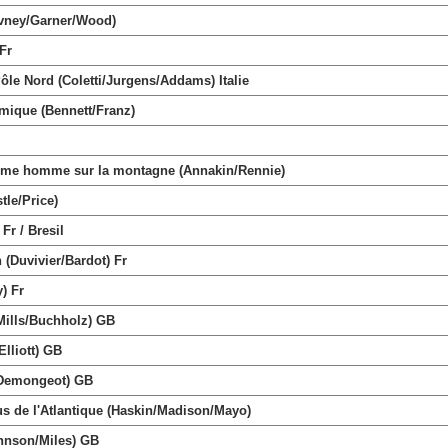
vney/Garner/Wood)
Fr
e Nord (Coletti/Jurgens/Addams) Italie
ique (Bennett/Franz)
me homme sur la montagne (Annakin/Rennie)
le/Price)
r / Bresil
(Duvivier/Bardot) Fr
) Fr
ills/Buchholz) GB
lliott) GB
Demongeot) GB
 de l'Atlantique (Haskin/Madison/Mayo)
ohnson/Miles) GB