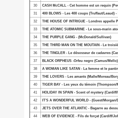
30
CASH McCALL - Cet homme est un requin (Pe
31
400 BLOWS - Les 400 coups (Truffaut/Leaud) - 
32
THE HOUSE OF INTRIGUE - Londres appelle Pôl
33
THE ATOMIC SUBMARINE - Le sous-marin atom
34
THE PURPLE GANG - (McDonald/Sullivan)
35
THE THIRD MAN ON THE MOUTAIN - Le troisiè
36
THE TINGLER - Le désosseur de cadavres (Cast
37
BLACK ORPHEUS -Orfeu negro (Camus/Mello) F
38
A WOMAN LIKE SATAN - La femme et le pantin 
39
THE LOVERS - Les amants (Malle/Moreau/Bory
40
TIGER BAY - Les yeux du témoin (Thompson/M
41
HOLIDAY IN SPAIN - Scent of mystery (Cardiff/E
42
IT'S A WONDERFUL WORLD - (Guest/Morgan/
43
JETS OVER THE ATLANTIC - Bagarre au dessus
44
WEB OF EVIDENCE - Fils de forçat (Cardiff/J