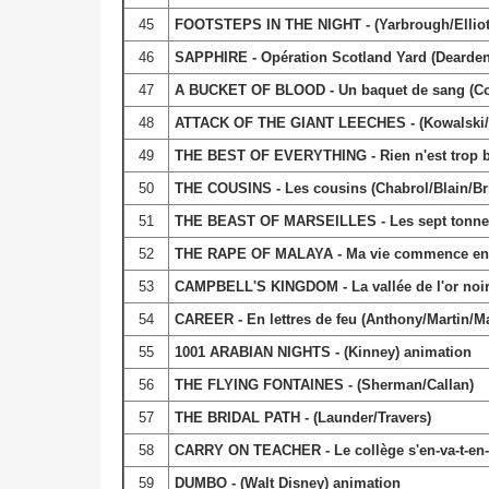
45
FOOTSTEPS IN THE NIGHT - (Yarbrough/Elliot
46
SAPPHIRE - Opération Scotland Yard (Dearden
47
A BUCKET OF BLOOD - Un baquet de sang (Co
48
ATTACK OF THE GIANT LEECHES - (Kowalski/
49
THE BEST OF EVERYTHING - Rien n'est trop 
50
THE COUSINS - Les cousins (Chabrol/Blain/Bri
51
THE BEAST OF MARSEILLES - Les sept tonner
52
THE RAPE OF MALAYA - Ma vie commence en M
53
CAMPBELL'S KINGDOM - La vallée de l'or noi
54
CAREER - En lettres de feu (Anthony/Martin/M
55
1001 ARABIAN NIGHTS - (Kinney) animation
56
THE FLYING FONTAINES - (Sherman/Callan)
57
THE BRIDAL PATH - (Launder/Travers)
58
CARRY ON TEACHER - Le collège s'en-va-t-en-
59
DUMBO - (Walt Disney) animation