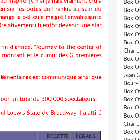
eu inspiré, je n'ai jamais vraiment cru à
Box Of
ien sûr les potes de Frankie au sein du
Box Of
ge la pellicule malgré l'envahissante
Box Of
 (relativement) bientôt devenir une star
Box Of
Box Of
Box Of
 fin d'année. "Journey to the center of
Charle
ce montant et le cumul des 3 premières
Box Of
Box Of
Jean G
supplémentaires est communiqué ainsi que
Bourvi
Box Of
pour un total de 300 000 spectateurs.
Box Of
Box Of
ul Loew's State de Broadway il a attiré
Box Of
Charle
Box Of
RECETTE
ECRANS