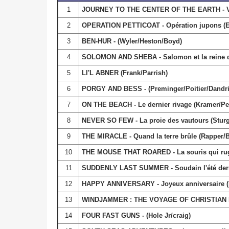
1
JOURNEY TO THE CENTER OF THE EARTH - Voya
2
OPERATION PETTICOAT - Opération jupons (Ed
3
BEN-HUR - (Wyler/Heston/Boyd)
4
SOLOMON AND SHEBA - Salomon et la reine de
5
LI'L ABNER (Frank/Parrish)
6
PORGY AND BESS - (Preminger/Poitier/Dandri
7
ON THE BEACH - Le dernier rivage (Kramer/Pe
8
NEVER SO FEW - La proie des vautours (Sturg
9
THE MIRACLE - Quand la terre brûle (Rapper
10
THE MOUSE THAT ROARED - La souris qui rugis
11
SUDDENLY LAST SUMMER - Soudain l'été dernie
12
HAPPY ANNIVERSARY - Joyeux anniversaire (M
13
WINDJAMMER : THE VOYAGE OF CHRISTIAN R
14
FOUR FAST GUNS - (Hole Jr/craig)