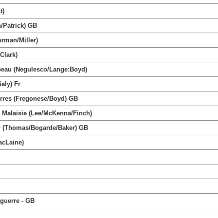
t)
/Patrick) GB
rman/Miller)
Clark)
beau (Negulesco/Lange:Boyd)
aly) Fr
res (Fregonese/Boyd) GB
alaisie (Lee/McKenna/Finch)
r (Thomas/Bogarde/Baker) GB
acLaine)
guerre - GB