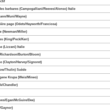
tif
 barbares (Campogalliani/Reeves/Alonso) Italie
Mann/Muni/Wayne)
re page (Odets/Hayworth/Franciosa)
 (Newman/Miller)
s (King/Peck/Kerr)
(Lizzani) Italie
Richardson/Burton/Bloom)
 (Clayton/Harvey/Signoret)
ow/Thulin) Suède
gene Krupa (Weis/Mineo)
k/Chandler)
ves/Egan/McGuire/Dee)
/Gaynor)