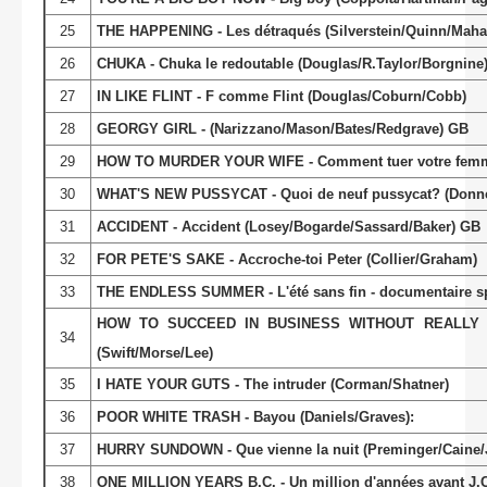
25
THE HAPPENING - Les détraqués (Silverstein/Quinn/Mahar
26
CHUKA - Chuka le redoutable (Douglas/R.Taylor/Borgnine
27
IN LIKE FLINT - F comme Flint (Douglas/Coburn/Cobb)
28
GEORGY GIRL - (Narizzano/Mason/Bates/Redgrave) GB
29
HOW TO MURDER YOUR WIFE - Comment tuer votre femm
30
WHAT'S NEW PUSSYCAT - Quoi de neuf pussycat? (Donner/
31
ACCIDENT - Accident (Losey/Bogarde/Sassard/Baker) GB
32
FOR PETE'S SAKE - Accroche-toi Peter (Collier/Graham)
33
THE ENDLESS SUMMER - L'été sans fin - documentaire sp
HOW TO SUCCEED IN BUSINESS WITHOUT REALLY TRYI
34
(Swift/Morse/Lee)
35
I HATE YOUR GUTS - The intruder (Corman/Shatner)
36
POOR WHITE TRASH - Bayou (Daniels/Graves):
37
HURRY SUNDOWN - Que vienne la nuit (Preminger/Caine/
38
ONE MILLION YEARS B.C. - Un million d'années avant J.C