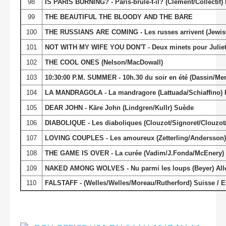
98
IS PARIS BURNING? - Paris-brûle-t-il? (Clément/Collectif) 
99
THE BEAUTIFUL THE BLOODY AND THE BARE
100
THE RUSSIANS ARE COMING - Les russes arrivent (Jewiso
101
NOT WITH MY WIFE YOU DON'T - Deux minets pour Juliette
102
THE COOL ONES (Nelson/MacDowall)
103
10:30:00 P.M. SUMMER - 10h.30 du soir en été (Dassin/Me
104
LA MANDRAGOLA - La mandragore (Lattuada/Schiaffino) It
105
DEAR JOHN - Käre John (Lindgren/Kullr) Suède
106
DIABOLIQUE - Les diaboliques (Clouzot/Signoret/Clouzot
107
LOVING COUPLES - Les amoureux (Zetterling/Andersson
108
THE GAME IS OVER - La curée (Vadim/J.Fonda/McEnery) Fr
109
NAKED AMONG WOLVES - Nu parmi les loups (Beyer) Alle
110
FALSTAFF - (Welles/Welles/Moreau/Rutherford) Suisse / 