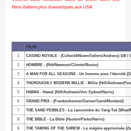
films italiens plus dramatiques aux USA.
FILM
1
CASINO ROYALE - (Collectif/Niven/Sellers/Andress) GB /
2
HOMBRE - (Ritt/Newman/Cilento/Boone)
3
A MAN FOR ALL SEASONS - Un homme pour l'éternité (Zin
4
THOROUGHLY MODERN MILLIE - Millie (Hill/Andrews/Fox
5
HAWAII - Hawaï (Hill/Andrews/Von Sydow/Harris)
6
GRAND PRIX - (Frankenheimer/Garner/Saint/Montand)
7
THE SAND PEBBLES - La canonnière du Yang-Tsé (Wise/
8
THE BIBLE - La Bible (Huston/Parks/Harris)
9
THE TAMING OF THE SHREW - La mégère apprivoisée (Zeffir