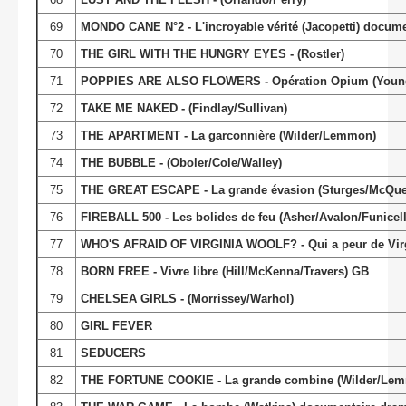
69
MONDO CANE N°2 - L'incroyable vérité (Jacopetti) docume
70
THE GIRL WITH THE HUNGRY EYES - (Rostler)
71
POPPIES ARE ALSO FLOWERS - Opération Opium (Young/B
72
TAKE ME NAKED - (Findlay/Sullivan)
73
THE APARTMENT - La garconnière (Wilder/Lemmon)
74
THE BUBBLE - (Oboler/Cole/Walley)
75
THE GREAT ESCAPE - La grande évasion (Sturges/McQue
76
FIREBALL 500 - Les bolides de feu (Asher/Avalon/Funicell
77
WHO'S AFRAID OF VIRGINIA WOOLF? - Qui a peur de Virgi
78
BORN FREE - Vivre libre (Hill/McKenna/Travers) GB
79
CHELSEA GIRLS - (Morrissey/Warhol)
80
GIRL FEVER
81
SEDUCERS
82
THE FORTUNE COOKIE - La grande combine (Wilder/Lem