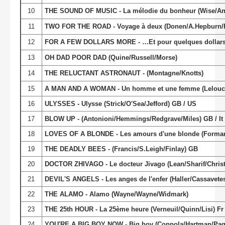
10
THE SOUND OF MUSIC - La mélodie du bonheur (Wise/A
11
TWO FOR THE ROAD - Voyage à deux (Donen/A.Hepburn/
12
FOR A FEW DOLLARS MORE - …Et pour quelques dollars de 
13
OH DAD POOR DAD (Quine/Russell/Morse)
14
THE RELUCTANT ASTRONAUT - (Montagne/Knotts)
15
A MAN AND A WOMAN - Un homme et une femme (Lelouch/
16
ULYSSES - Ulysse (Strick/O'Sea/Jefford) GB / US
17
BLOW UP - (Antonioni/Hemmings/Redgrave/Miles) GB / It
18
LOVES OF A BLONDE - Les amours d'une blonde (Forman
19
THE DEADLY BEES - (Francis/S.Leigh/Finlay) GB
20
DOCTOR ZHIVAGO - Le docteur Jivago (Lean/Sharif/Christi
21
DEVIL'S ANGELS - Les anges de l'enfer (Haller/Cassavet
22
THE ALAMO - Alamo (Wayne/Wayne/Widmark)
23
THE 25th HOUR - La 25ème heure (Verneuil/Quinn/Lisi) Fr /
24
YOU'RE A BIG BOY NOW - Big boy (Coppola/Hartman/Pag