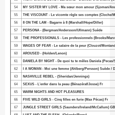
54
MY SISTER MY LOVE - Ma sœur mon amour (Sjoman/And
55
THE VISCOUNT - Le vicomte règle ses comptes (Cloche/Mat
56
8 ON THE LAM - Bagarre à 8 (Marshall/Hope/Diller)
57
PERSONA - (Bergman/Andersson/Ullmann) Suède
58
THE PROFESSIONALS - Les professionnels (Brooks/Marvi
59
WAGES OF FEAR - Le salaire de la peur (Clouzot/Montand
60
AROUSED - (Holden/Lenon)
61
DANIELA BY NIGHT - De quoi tu te mêles Daniela (Pecas/
62
I A WOMAN - Moi une femme (Ahlberg/Persson) Suède / 
63
NASHVILLE REBEL - (Sheridan/Jennings)
64
SEXUS - L'enfer dans la peau (Bénazéraf/Josse) Fr
65
WARM NIGHTS AND HOT PLEASURES
66
FIVE WILD GIRLS - Cinq filles en furie (Max Pécas) Fr
67
JUNGLE STREET GIRLS (Saunders/Ireland/McCallum) GB
68
LUST AND THE FLESH - (Orlando/Perry)