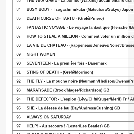
83
THE WAR GAME - La bombe (Watkins) documentaire dram
84
BUSY BODY - Isogashii nikutai (Matsubara/Sakyo) Japon
85
DEATH CURSE OF TARTU - (Grefé/Pinero)
86
FANTASTIC VOYAGE - Le voyage fantastique (Fleischer/B
87
HOW TO STEAL A MILLION - Comment voler un million de 
88
LA VIE DE CHÂTEAU - (Rappeneau/Deneuve/Noiret/Brasse
89
NIGHT WOMEN
90
SEVENTEEN - La première fois - Danemark
91
STING OF DEATH - (Grefé/Morrison)
92
THE FLY - La mouche noire (Neumann/Hedison/Owens/Pri
93
MARAT/SADE (Brook/Magee/Richardson) GB
94
THE DEFECTOR - L'espion (Lévy/Clift/Kruger/Meril) Fr / 
95
SHE - La déesse de feu (Day/Andress/Cushing) GB
96
ALWAYS ON SATURDAY
97
HELP! - Au secours ! (Lester/Les Beatles) GB