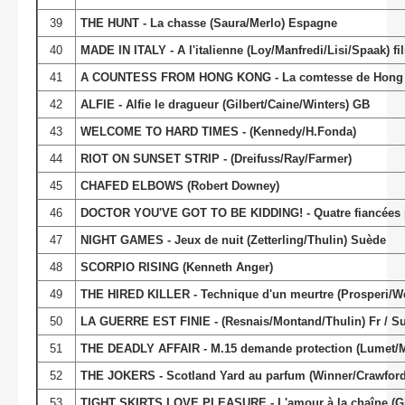
39
THE HUNT - La chasse (Saura/Merlo) Espagne
40
MADE IN ITALY - A l'italienne (Loy/Manfredi/Lisi/Spaak) film
41
A COUNTESS FROM HONG KONG - La comtesse de Hong K
42
ALFIE - Alfie le dragueur (Gilbert/Caine/Winters) GB
43
WELCOME TO HARD TIMES - (Kennedy/H.Fonda)
44
RIOT ON SUNSET STRIP - (Dreifuss/Ray/Farmer)
45
CHAFED ELBOWS (Robert Downey)
46
DOCTOR YOU'VE GOT TO BE KIDDING! - Quatre fiancées p
47
NIGHT GAMES - Jeux de nuit (Zetterling/Thulin) Suède
48
SCORPIO RISING (Kenneth Anger)
49
THE HIRED KILLER - Technique d'un meurtre (Prosperi/Web
50
LA GUERRE EST FINIE - (Resnais/Montand/Thulin) Fr / S
51
THE DEADLY AFFAIR - M.15 demande protection (Lumet/M
52
THE JOKERS - Scotland Yard au parfum (Winner/Crawfor
53
TIGHT SKIRTS LOVE PLEASURE - L'amour à la chaîne (Giv