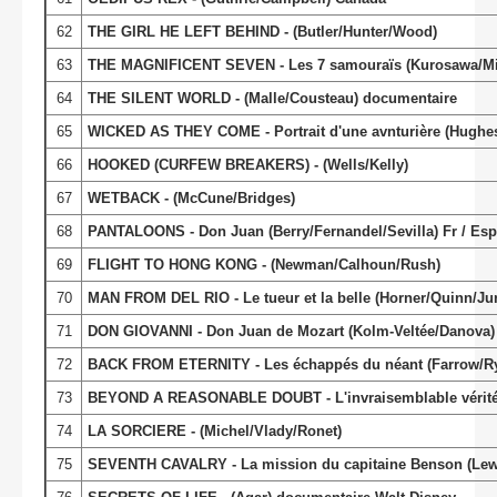
62
THE GIRL HE LEFT BEHIND - (Butler/Hunter/Wood)
63
THE MAGNIFICENT SEVEN - Les 7 samouraïs (Kurosawa/Mi
64
THE SILENT WORLD - (Malle/Cousteau) documentaire
65
WICKED AS THEY COME - Portrait d'une avnturière (Hughes
66
HOOKED (CURFEW BREAKERS) - (Wells/Kelly)
67
WETBACK - (McCune/Bridges)
68
PANTALOONS - Don Juan (Berry/Fernandel/Sevilla) Fr / Esp 
69
FLIGHT TO HONG KONG - (Newman/Calhoun/Rush)
70
MAN FROM DEL RIO - Le tueur et la belle (Horner/Quinn/Ju
71
DON GIOVANNI - Don Juan de Mozart (Kolm-Veltée/Danova) 
72
BACK FROM ETERNITY - Les échappés du néant (Farrow/R
73
BEYOND A REASONABLE DOUBT - L'invraisemblable vérité
74
LA SORCIERE - (Michel/Vlady/Ronet)
75
SEVENTH CAVALRY - La mission du capitaine Benson (Lewi