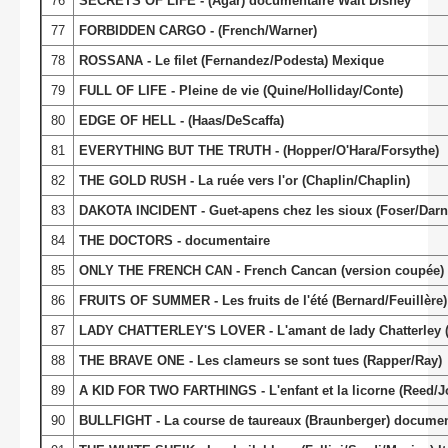
76
SECRETS OF LIFE - (Agar) documentaire Walt Disney
77
FORBIDDEN CARGO - (French/Warner)
78
ROSSANA - Le filet (Fernandez/Podesta) Mexique
79
FULL OF LIFE - Pleine de vie (Quine/Holliday/Conte)
80
EDGE OF HELL - (Haas/DeScaffa)
81
EVERYTHING BUT THE TRUTH - (Hopper/O'Hara/Forsythe)
82
THE GOLD RUSH - La ruée vers l'or (Chaplin/Chaplin)
83
DAKOTA INCIDENT - Guet-apens chez les sioux (Foser/Darn
84
THE DOCTORS - documentaire
85
ONLY THE FRENCH CAN - French Cancan (version coupée) (Re
86
FRUITS OF SUMMER - Les fruits de l'été (Bernard/Feuillère
87
LADY CHATTERLEY'S LOVER - L'amant de lady Chatterley (A
88
THE BRAVE ONE - Les clameurs se sont tues (Rapper/Ray)
89
A KID FOR TWO FARTHINGS - L'enfant et la licorne (Reed/
90
BULLFIGHT - La course de taureaux (Braunberger) document