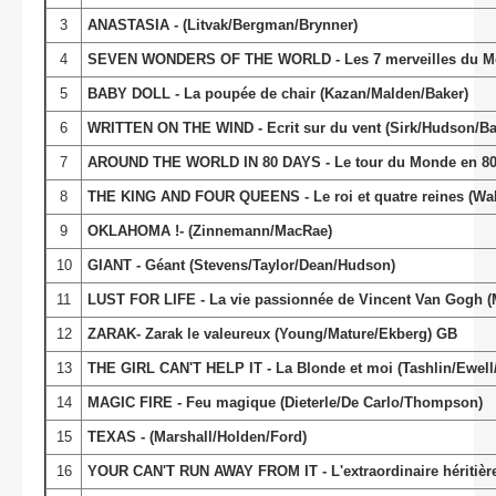
3
ANASTASIA - (Litvak/Bergman/Brynner)
4
SEVEN WONDERS OF THE WORLD - Les 7 merveilles du Mo
5
BABY DOLL - La poupée de chair (Kazan/Malden/Baker)
6
WRITTEN ON THE WIND - Ecrit sur du vent (Sirk/Hudson/Ba
7
AROUND THE WORLD IN 80 DAYS - Le tour du Monde en 80 
8
THE KING AND FOUR QUEENS - Le roi et quatre reines (Wal
9
OKLAHOMA !- (Zinnemann/MacRae)
10
GIANT - Géant (Stevens/Taylor/Dean/Hudson)
11
LUST FOR LIFE - La vie passionnée de Vincent Van Gogh (
12
ZARAK- Zarak le valeureux (Young/Mature/Ekberg) GB
13
THE GIRL CAN'T HELP IT - La Blonde et moi (Tashlin/Ewell
14
MAGIC FIRE - Feu magique (Dieterle/De Carlo/Thompson)
15
TEXAS - (Marshall/Holden/Ford)
16
YOUR CAN'T RUN AWAY FROM IT - L'extraordinaire héritièr