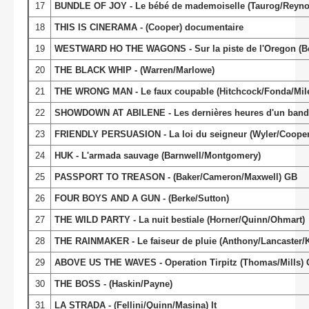
17
BUNDLE OF JOY - Le bébé de mademoiselle (Taurog/Reynol
18
THIS IS CINERAMA - (Cooper) documentaire
19
WESTWARD HO THE WAGONS - Sur la piste de l'Oregon (Be
20
THE BLACK WHIP - (Warren/Marlowe)
21
THE WRONG MAN - Le faux coupable (Hitchcock/Fonda/Mil
22
SHOWDOWN AT ABILENE - Les dernières heures d'un bandi
23
FRIENDLY PERSUASION - La loi du seigneur (Wyler/Cooper
24
HUK - L'armada sauvage (Barnwell/Montgomery)
25
PASSPORT TO TREASON - (Baker/Cameron/Maxwell) GB
26
FOUR BOYS AND A GUN - (Berke/Sutton)
27
THE WILD PARTY - La nuit bestiale (Horner/Quinn/Ohmart)
28
THE RAINMAKER - Le faiseur de pluie (Anthony/Lancaster/
29
ABOVE US THE WAVES - Operation Tirpitz (Thomas/Mills)
30
THE BOSS - (Haskin/Payne)
31
LA STRADA - (Fellini/Quinn/Masina) It