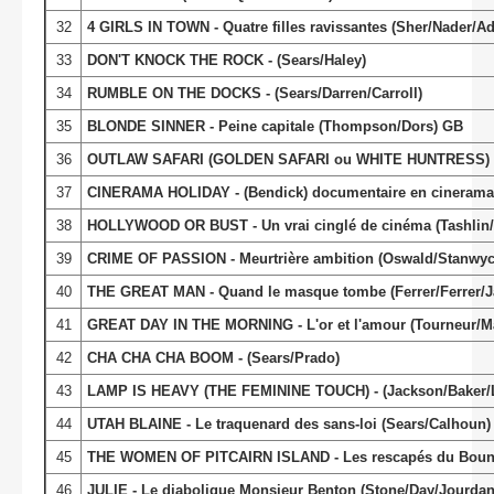
32
4 GIRLS IN TOWN - Quatre filles ravissantes (Sher/Nader/A
33
DON'T KNOCK THE ROCK - (Sears/Haley)
34
RUMBLE ON THE DOCKS - (Sears/Darren/Carroll)
35
BLONDE SINNER - Peine capitale (Thompson/Dors) GB
36
OUTLAW SAFARI (GOLDEN SAFARI ou WHITE HUNTRESS) - La
37
CINERAMA HOLIDAY - (Bendick) documentaire en cinerama
38
HOLLYWOOD OR BUST - Un vrai cinglé de cinéma (Tashlin/
39
CRIME OF PASSION - Meurtrière ambition (Oswald/Stanwy
40
THE GREAT MAN - Quand le masque tombe (Ferrer/Ferrer/J
41
GREAT DAY IN THE MORNING - L'or et l'amour (Tourneur/M
42
CHA CHA CHA BOOM - (Sears/Prado)
43
LAMP IS HEAVY (THE FEMININE TOUCH) - (Jackson/Baker/
44
UTAH BLAINE - Le traquenard des sans-loi (Sears/Calhoun)
45
THE WOMEN OF PITCAIRN ISLAND - Les rescapés du Bount
46
JULIE - Le diabolique Monsieur Benton (Stone/Day/Jourdan