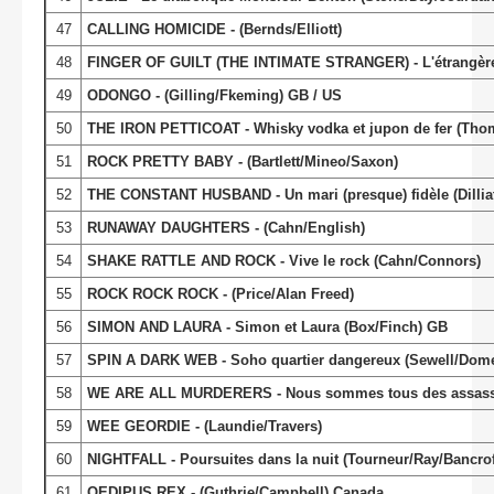
47
CALLING HOMICIDE - (Bernds/Elliott)
48
FINGER OF GUILT (THE INTIMATE STRANGER) - L'étrangère 
49
ODONGO - (Gilling/Fkeming) GB / US
50
THE IRON PETTICOAT - Whisky vodka et jupon de fer (Th
51
ROCK PRETTY BABY - (Bartlett/Mineo/Saxon)
52
THE CONSTANT HUSBAND - Un mari (presque) fidèle (Dilliat
53
RUNAWAY DAUGHTERS - (Cahn/English)
54
SHAKE RATTLE AND ROCK - Vive le rock (Cahn/Connors)
55
ROCK ROCK ROCK - (Price/Alan Freed)
56
SIMON AND LAURA - Simon et Laura (Box/Finch) GB
57
SPIN A DARK WEB - Soho quartier dangereux (Sewell/Dom
58
WE ARE ALL MURDERERS - Nous sommes tous des assassins 
59
WEE GEORDIE - (Laundie/Travers)
60
NIGHTFALL - Poursuites dans la nuit (Tourneur/Ray/Bancrof
61
OEDIPUS REX - (Guthrie/Campbell) Canada