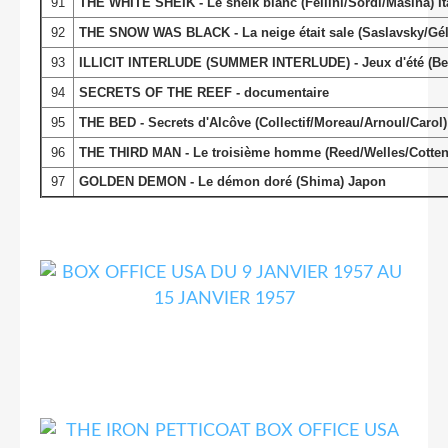
91
THE WHITE SHEIK - Le sheik blanc (Fellini/Sordi/Masina) It
92
THE SNOW WAS BLACK - La neige était sale (Saslavsky/Gél
93
ILLICIT INTERLUDE (SUMMER INTERLUDE) - Jeux d'été (Be
94
SECRETS OF THE REEF - documentaire
95
THE BED - Secrets d'Alcôve (Collectif/Moreau/Arnoul/Carol) F
96
THE THIRD MAN - Le troisième homme (Reed/Welles/Cotten
97
GOLDEN DEMON - Le démon doré (Shima) Japon