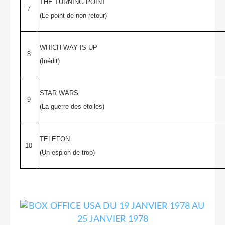
THE TURNING POINT
7
(Le point de non retour)
WHICH WAY IS UP
8
(Inédit)
STAR WARS
9
(La guerre des étoiles)
TELEFON
10
(Un espion de trop)