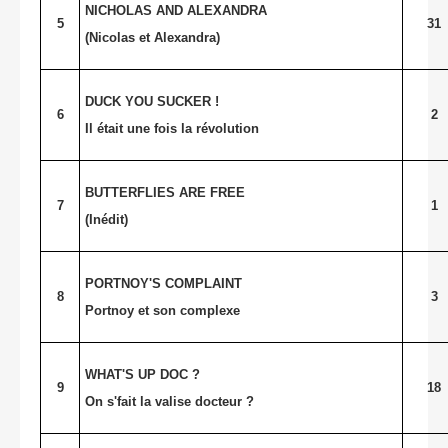
NICHOLAS AND ALEXANDRA
5
31
(Nicolas et Alexandra)
DUCK YOU SUCKER !
6
2
Il était une fois la révolution
BUTTERFLIES ARE FREE
7
1
(Inédit)
PORTNOY'S COMPLAINT
8
3
Portnoy et son complexe
WHAT'S UP DOC ?
9
18
On s'fait la valise docteur ?