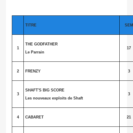
TITRE
SE
THE GODFATHER
1
17
Le Parrain
2
FRENZY
3
SHAFT'S BIG SCORE
3
3
Les nouveaux exploits de Shaft
4
CABARET
21