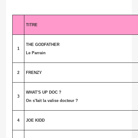
TITRE
THE GODFATHER
1
Le Parrain
2
FRENZY
WHAT'S UP DOC ?
3
On s'fait la valise docteur ?
4
JOE KIDD