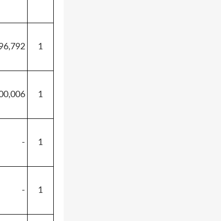
96,792
1
00,006
1
-
1
-
1