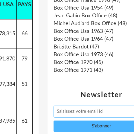
Box Office France 1998
(49)
L USA
PAYS
Box Office Usa 1954
(49)
Jean Gabin Box Office
(48)
Michel Audiard Box Office
(48)
Box Office Usa 1963
(47)
78,315
66
Box Office Usa 1964
(47)
Brigitte Bardot
(47)
Box Office Usa 1973
(46)
91,870
79
Box Office 1970
(45)
Box Office 1971
(43)
97,384
51
Newsletter
87,985
61