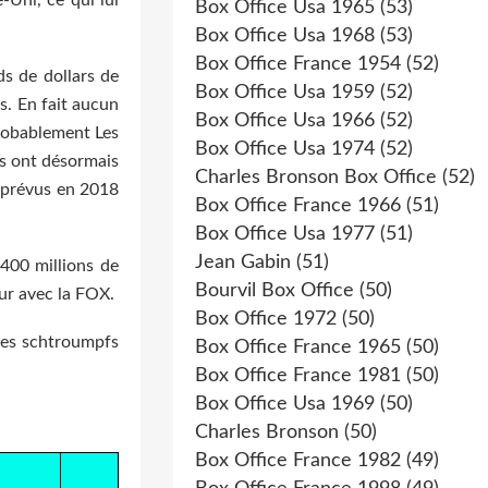
Box Office Usa 1965
(53)
Box Office Usa 1968
(53)
Box Office France 1954
(52)
ds de dollars de
Box Office Usa 1959
(52)
s. En fait aucun
Box Office Usa 1966
(52)
probablement Les
Box Office Usa 1974
(52)
os ont désormais
Charles Bronson Box Office
(52)
n prévus en 2018
Box Office France 1966
(51)
Box Office Usa 1977
(51)
Jean Gabin
(51)
400 millions de
Bourvil Box Office
(50)
eur avec la FOX.
Box Office 1972
(50)
 des schtroumpfs
Box Office France 1965
(50)
Box Office France 1981
(50)
Box Office Usa 1969
(50)
Charles Bronson
(50)
Box Office France 1982
(49)