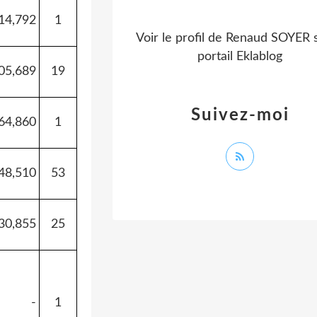
14,792
1
Voir le profil de
Renaud SOYER
s
portail Eklablog
05,689
19
Suivez-moi
64,860
1
48,510
53
30,855
25
-
1