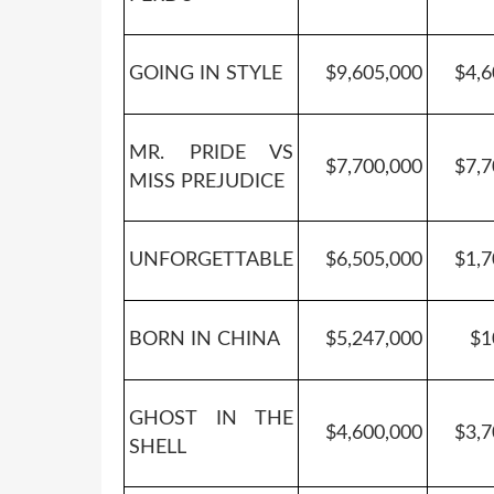
GOING IN STYLE
$9,605,000
$4,6
MR. PRIDE VS
$7,700,000
$7,7
MISS PREJUDICE
UNFORGETTABLE
$6,505,000
$1,7
BORN IN CHINA
$5,247,000
$1
GHOST IN THE
$4,600,000
$3,7
SHELL