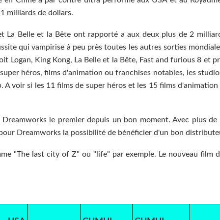
1 milliards de dollars.
et La Belle et la Bête ont rapporté a aux deux plus de 2 milliar
ussite qui vampirise à peu près toutes les autres sorties mondiale
oit Logan, King Kong, La Belle et la Bête, Fast and furious 8 et 
 super héros, films d'animation ou franchises notables, les studi
A voir si les 11 films de super héros et les 15 films d'animatio
r Dreamworks le premier depuis un bon moment. Avec plus de 
n pour Dreamworks la possibilité de bénéficier d'un bon distribut
mme "The last city of Z" ou "life" par exemple. Le nouveau film