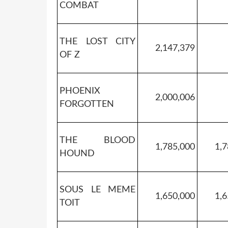
COMBAT
THE LOST CITY
2,147,379
OF Z
PHOENIX
2,000,006
FORGOTTEN
THE BLOOD
1,785,000
1,7
HOUND
SOUS LE MEME
1,650,000
1,6
TOIT