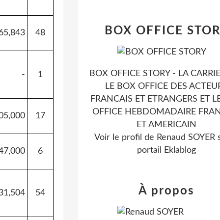
BOX OFFICE STO
65,843
48
BOX OFFICE STORY - LA CARRI
-
1
LE BOX OFFICE DES ACTEU
FRANCAIS ET ETRANGERS ET L
OFFICE HEBDOMADAIRE FRAN
05,000
17
ET AMERICAIN
Voir le profil de
Renaud SOYER
s
portail Eklablog
47,000
6
À propos
31,504
54