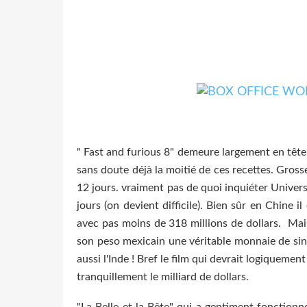
" Fast and furious 8" demeure largement en têt
sans doute déjà la moitié de ces recettes. Gross
12 jours. vraiment pas de quoi inquiéter Univer
jours (on devient difficile). Bien sûr en Chine 
avec pas moins de 318 millions de dollars. Mais
son peso mexicain une véritable monnaie de singe
aussi l'Inde ! Bref le film qui devrait logiquemen
tranquillement le milliard de dollars.
"La Belle et la Bête" qui a gentiment fonction