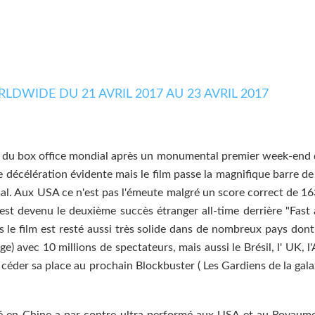
e du box office mondial après un monumental premier week-end 
e décélération évidente mais le film passe la magnifique barre de
sal. Aux USA ce n'est pas l'émeute malgré un score correct de 16
il est devenu le deuxième succès étranger all-time derrière "Fast 
 le film est resté aussi très solide dans de nombreux pays dont
) avec 10 millions de spectateurs, mais aussi le Brésil, l' UK, l
t céder sa place au prochain Blockbuster ( Les Gardiens de la gala
né en Chine a par contre ultra performé aux USA et au Royaume