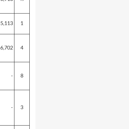
15,113
1
6,702
4
-
8
-
3