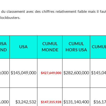
du classement avec des chiffres relativement faible mais il faut
lockbusters.
USA
CUMUL
CUMUL
USA
CUMUL
END
MONDE
HORS USA
,000
$145,049,000
$282,600,000
$145,04
$427,649,000
5,000
$3,242,532
$131,140,400
$16,1
$147,315,928