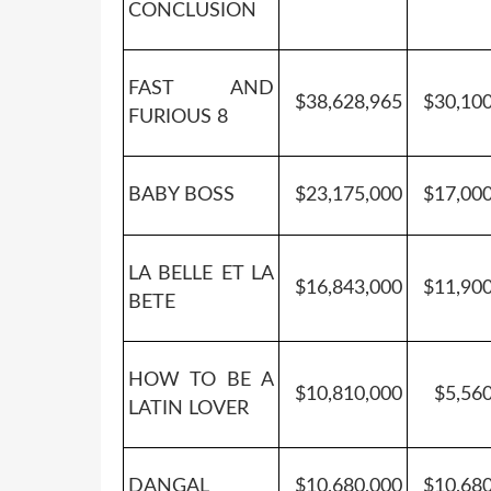
CONCLUSION
FAST AND
$38,628,965
$30,10
FURIOUS 8
BABY BOSS
$23,175,000
$17,00
LA BELLE ET LA
$16,843,000
$11,90
BETE
HOW TO BE A
$10,810,000
$5,56
LATIN LOVER
DANGAL
$10,680,000
$10,68