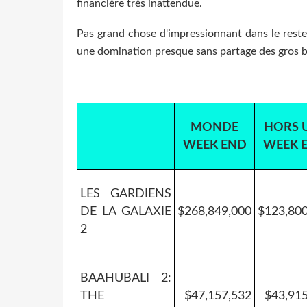
financière très inattendue.
Pas grand chose d'impressionnant dans le reste 
une domination presque sans partage des gros b
MONDE
HORS 
WEEK END
WEEK 
LES GARDIENS
DE LA GALAXIE
$268,849,000
$123,800
2
BAAHUBALI 2:
THE
$47,157,532
$43,91