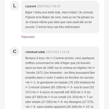
L
Laurent
16/07/2017 09:24
Bigre ! Voila une belle liste, merci Adda ! Je connais
l'Opium et le Baton de nom, mais je ne l'ai jamais vu.
Je n'avais même pas idée que cela avait été un tel
succès. C'est en tous cas très intéressant.
Répondre
C
chentouf adda
15/07/2017 14:16
Bonjour à tous.<br /> Comme promis, voici quelques
chiffres concernant la ville d'Alger que j'ai trouvés
dans un livre de 1985 sur le cinéma en Algérie:<br />
*Année 1972 (1er trimestre) - les films pouvaient être
projetés dans 2 voire 3 salles en fonction du succès-
<br /> 1- le gendarme en balade (76 109 entrées)<br
/> 2-mourir d'aimer (65 339)<br /> 3- soul to soul (53
157)<br /> 4-sacco et vanzetti (48 303)<br /> 5-rio
lobo (47 892)<br /> 6-un condé (31 254)<br /> 7-un
aller simple (27 582)<br /> 8- les étrangers (27 575)
<br /> 9- sans mobile apparent (26 266)<br /> 10- le