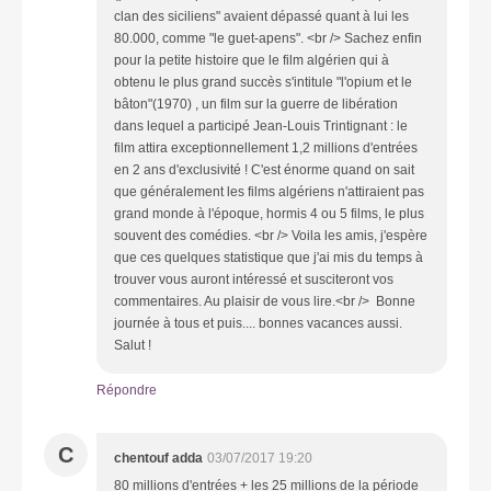
clan des siciliens" avaient dépassé quant à lui les
80.000, comme "le guet-apens". <br /> Sachez enfin
pour la petite histoire que le film algérien qui à
obtenu le plus grand succès s'intitule "l'opium et le
bâton"(1970) , un film sur la guerre de libération
dans lequel a participé Jean-Louis Trintignant : le
film attira exceptionnellement 1,2 millions d'entrées
en 2 ans d'exclusivité ! C'est énorme quand on sait
que généralement les films algériens n'attiraient pas
grand monde à l'époque, hormis 4 ou 5 films, le plus
souvent des comédies. <br /> Voila les amis, j'espère
que ces quelques statistique que j'ai mis du temps à
trouver vous auront intéressé et susciteront vos
commentaires. Au plaisir de vous lire.<br /> Bonne
journée à tous et puis.... bonnes vacances aussi.
Salut !
Répondre
C
chentouf adda
03/07/2017 19:20
80 millions d'entrées + les 25 millions de la période