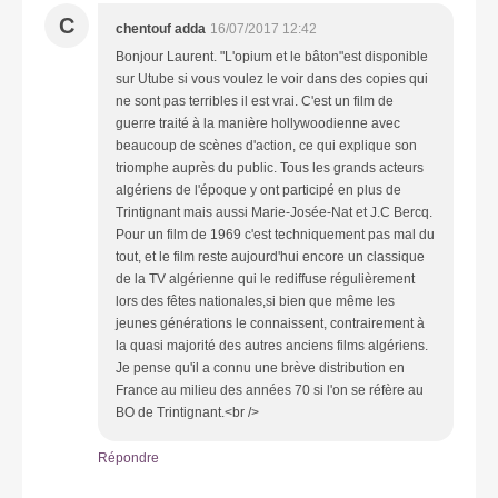
C
chentouf adda
16/07/2017 12:42
Bonjour Laurent. "L'opium et le bâton"est disponible
sur Utube si vous voulez le voir dans des copies qui
ne sont pas terribles il est vrai. C'est un film de
guerre traité à la manière hollywoodienne avec
beaucoup de scènes d'action, ce qui explique son
triomphe auprès du public. Tous les grands acteurs
algériens de l'époque y ont participé en plus de
Trintignant mais aussi Marie-Josée-Nat et J.C Bercq.
Pour un film de 1969 c'est techniquement pas mal du
tout, et le film reste aujourd'hui encore un classique
de la TV algérienne qui le rediffuse régulièrement
lors des fêtes nationales,si bien que même les
jeunes générations le connaissent, contrairement à
la quasi majorité des autres anciens films algériens.
Je pense qu'il a connu une brève distribution en
France au milieu des années 70 si l'on se réfère au
BO de Trintignant.<br />
Répondre