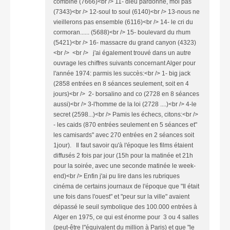
combine (7666)<br /> 11- dieu pardonne, moi pas
(7343)<br /> 12-soul to soul (6140)<br /> 13-nous ne
vieillerons pas ensemble (6116)<br /> 14- le cri du
cormoran...... (5688)<br /> 15- boulevard du rhum
(5421)<br /> 16- massacre du grand canyon (4323)
<br /> <br /> j'ai également trouvé dans un autre
ouvrage les chiffres suivants concernant Alger pour
l'année 1974: parmis les succès:<br /> 1- big jack
(2858 entrées en 8 séances seulement, soit en 4
jours)<br /> 2- borsalino and co (2728 en 8 séances
aussi)<br /> 3-l'homme de la loi (2728 ....)<br /> 4-le
secret (2598...)<br /> Pamis les échecs, citons:<br />
- les caids (870 entrées seulement en 5 séances et"
les camisards" avec 270 entrées en 2 séances soit
1jour). Il faut savoir qu'à l'époque les films étaient
diffusés 2 fois par jour (15h pour la matinée et 21h
pour la soirée, avec une seconde matinée le week-
end)<br /> Enfin j'ai pu lire dans les rubriques
cinéma de certains journaux de l'époque que "Il était
une fois dans l'ouest" et "peur sur la ville" avaient
dépassé le seuil symbolique des 100.000 entrées à
Alger en 1975, ce qui est énorme pour 3 ou 4 salles
(peut-être l"équivalent du million à Paris) et que "le