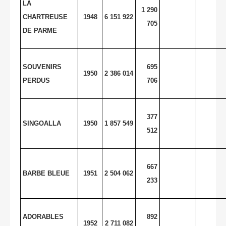
LA
1 290
CHARTREUSE
1948
6 151 922
705
DE
PARME
SOUVENIRS
695
1950
2 386 014
PERDUS
706
377
SINGOALLA
1950
1 857 549
512
667
BARBE BLEUE
1951
2 504 062
233
ADORABLES
892
1952
2 711 082