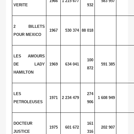
1966
1 215 677
583 957
VERITE
932
2 BILLETS
1967
530 374
88 018
POUR MEXICO
LES AMOURS
100
DE LADY
1969
634 041
591 385
872
HAMILTON
LES
274
1971
2 234 479
1 608 949
PETROLEUSES
906
DOCTEUR
161
1975
601 672
202 907
JUSTICE
316