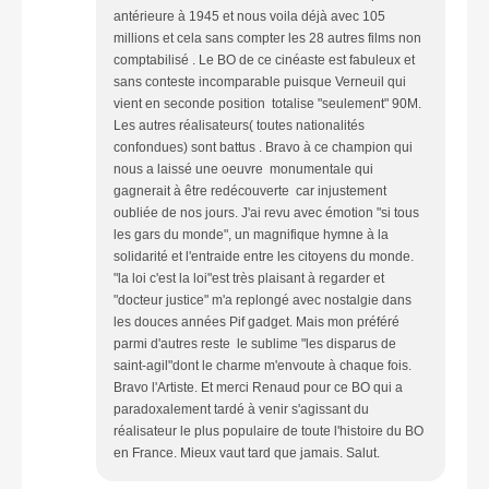
antérieure à 1945 et nous voila déjà avec 105
millions et cela sans compter les 28 autres films non
comptabilisé . Le BO de ce cinéaste est fabuleux et
sans conteste incomparable puisque Verneuil qui
vient en seconde position totalise "seulement" 90M.
Les autres réalisateurs( toutes nationalités
confondues) sont battus . Bravo à ce champion qui
nous a laissé une oeuvre monumentale qui
gagnerait à être redécouverte car injustement
oubliée de nos jours. J'ai revu avec émotion "si tous
les gars du monde", un magnifique hymne à la
solidarité et l'entraide entre les citoyens du monde.
"la loi c'est la loi"est très plaisant à regarder et
"docteur justice" m'a replongé avec nostalgie dans
les douces années Pif gadget. Mais mon préféré
parmi d'autres reste le sublime "les disparus de
saint-agil"dont le charme m'envoute à chaque fois.
Bravo l'Artiste. Et merci Renaud pour ce BO qui a
paradoxalement tardé à venir s'agissant du
réalisateur le plus populaire de toute l'histoire du BO
en France. Mieux vaut tard que jamais. Salut.