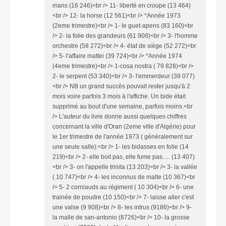
mans (16 246)<br /> 11- liberté en croupe (13 464)
<br /> 12- la horse (12 561)<br /> *Année 1973
(2eme trimestre)<br /> 1- le guet-apens (83 160)<br
/> 2- la folie des grandeurs (61 908)<br /> 3- l'homme
orchestre (58 272)<br /> 4- état de siège (52 272)<br
/> 5- l'affaire mattei (39 724)<br /> *Année 1974
(4eme trimestre)<br /> 1-cosa nostra ( 79 828)<br />
2- le serpent (53 340)<br /> 3- l'emmerdeur (39 077)
<br /> NB un grand succès pouvait rester jusqu'à 2
mois voire parfois 3 mois à l'affiche. Un bide était
supprimé au bout d'une semaine, parfois moins.<br
/> L'auteur du livre donne aussi quelques chiffres
concernant la ville d'Oran (2eme ville d'Algérie) pour
le 1er trimestre de l'année 1973 ( généralement sur
une seule salle):<br /> 1- les bidasses en folie (14
219)<br /> 2- elle boit pas, elle fume pas..... (13 407)
<br /> 3- on l'appelle trinita (13 203)<br /> 3- la vallée
( 10 747)<br /> 4- les inconnus de malte (10 367)<br
/> 5- 2 corniauds au régiment ( 10 304)<br /> 6- une
trainée de poudre (10 150)<br /> 7- laisse aller c'est
une valse (9 908)<br /> 8- les intrus (9186)<br /> 9-
la malle de san-antonio (8726)<br /> 10- la grosse