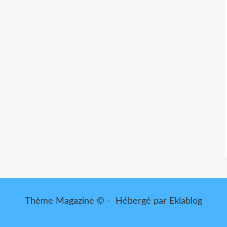
Thème Magazine © - Hébergé par
Eklablog