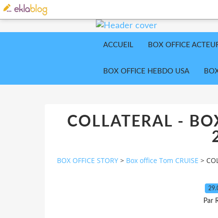
ACCUEIL
BOX OFFICE ACTEU
BOX OFFICE HEBDO USA
BOX
COLLATERAL - BO
BOX OFFICE STORY
>
Box office Tom CRUISE
>
COL
29.
Par 