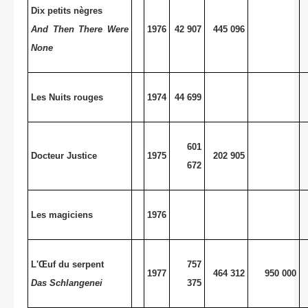
Dix petits nègres
And Then There Were
1976
42 907
445 096
None
Les Nuits rouges
1974
44 699
601
Docteur Justice
1975
202 905
672
Les magiciens
1976
L'Œuf du serpent
757
1977
464 312
950 000
Das Schlangenei
375