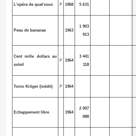
L'opéra de quat'sous
P
1968
5 631
1 903
Peau de bananae
1963
913
Cent mille dollars au
3 441
P
1964
soleil
118
Tonio Kröger (inédit)
P
1964
2 007
Echappement libre
1964
088