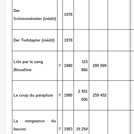
Der
1978
Schimmelreiter (inédit)
Der Tiefstapler (inédit)
1978
Liés par le sang
115
P
1980
295 909
Bloodline
866
2 451
Le coup du parapluie
P
1980
259 452
606
La vengeance du
faucon
P
1983
19 254