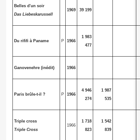
Belles d'un soir
1969
39 199
Das Liebeskarussell
1 983
Du rififi à Paname
P
1966
477
Ganovenehre (inédit)
1966
4 946
1 987
Paris brûle-t-il ?
P
1966
274
535
Triple cross
1 718
1 542
1966
Triple Cross
823
839