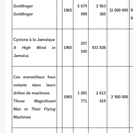
Goldfinger
6 675
2 563
1965
11 000 000
9
Goldfinger
099
360
0
Cyclone à la Jamaïque
257
A
High Wind in
1965
931 838
545
Jamaica
Ces merveilleux fous
volants dans leurs
drôles de machines
1 281
2 613
1965
2 500 000
Those Magnificent
771
419
Men in Their Flying
Machines