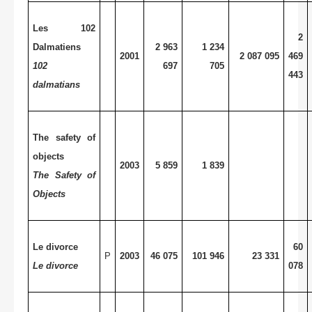
Les 102
2
Dalmatiens
2 963
1 234
2001
2 087 095
469
102
697
705
443
dalmatians
The safety of
objects
2003
5 859
1 839
The Safety of
Objects
Le divorce
60
P
2003
46 075
101 946
23 331
Le divorce
078