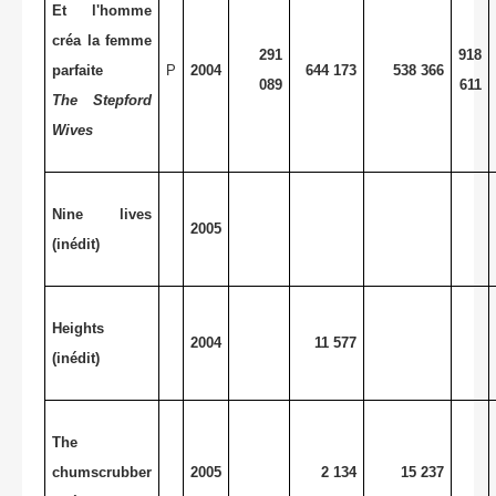
Et l'homme
créa la femme
291
918
parfaite
P
2004
644 173
538 366
089
611
The Stepford
Wives
Nine lives
2005
(inédit)
Heights
2004
11 577
(inédit)
The
chumscrubber
2005
2 134
15 237