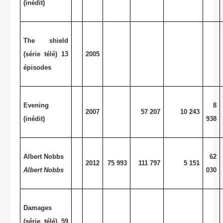
(inédit)
The shield
(série télé) 13
2005
épisodes
Evening
8
2007
57 207
10 243
(inédit)
938
Albert Nobbs
62
2012
75 993
111 797
5 151
Albert Nobbs
030
Damages
(série télé) 59