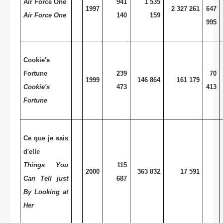
Air Force One
941
1 535
1997
2 327 261
647
Air Force One
140
159
995
Cookie's
Fortune
239
70
1999
146 864
161 179
Cookie's
473
413
Fortune
Ce que je sais
d'elle
Things You
115
2000
363 832
17 591
Can Tell just
687
By Looking at
Her