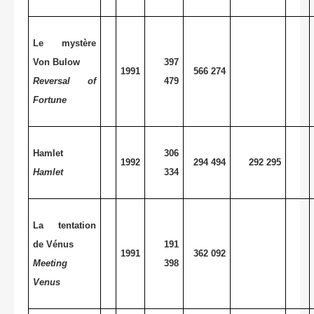
Le mystère
Von Bulow
397
1991
566 274
Reversal of
479
Fortune
Hamlet
306
1992
294 494
292 295
Hamlet
334
La tentation
de Vénus
191
1991
362 092
Meeting
398
Venus