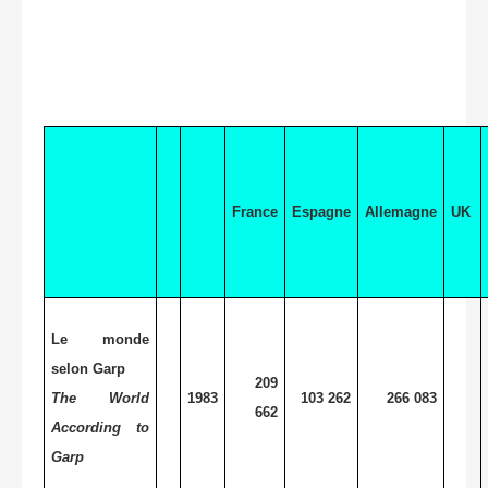
France
Espagne
Allemagne
UK
Le monde
selon Garp
209
The World
1983
103 262
266 083
662
According to
Garp