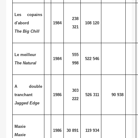
Les copains
238
d'abord
1984
108 120
321
The Big Chill
Le meilleur
555
1984
522 546
The Natural
998
A double
303
tranchant
1986
526 311
90 938
222
Jagged Edge
Maxie
1986
30 891
119 934
Maxie