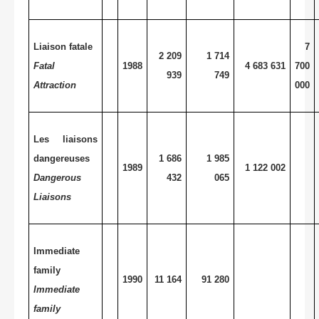
Liaison fatale
7
2 209
1 714
Fatal
1988
4 683 631
700
939
749
Attraction
000
Les liaisons
dangereuses
1 686
1 985
1989
1 122 002
Dangerous
432
065
Liaisons
Immediate
family
1990
11 164
91 280
Immediate
family