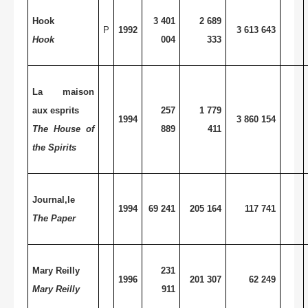
Hook
3 401
2 689
P
1992
3 613 643
Hook
004
333
La maison
aux esprits
257
1 779
1994
3 860 154
The House of
889
411
the Spirits
Journal,le
1994
69 241
205 164
117 741
The Paper
Mary Reilly
231
1996
201 307
62 249
Mary Reilly
911