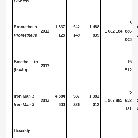
Lawless
3
Prometheus
1 837
542
1 488
2012
1 082 184
886
Prometheus
125
149
839
003
Breathe in
15
2013
(inédit)
512
5
Iron Man 3
4 384
987
1 382
2013
1 907 885
652
Iron Man 3
633
226
012
181
Hateship