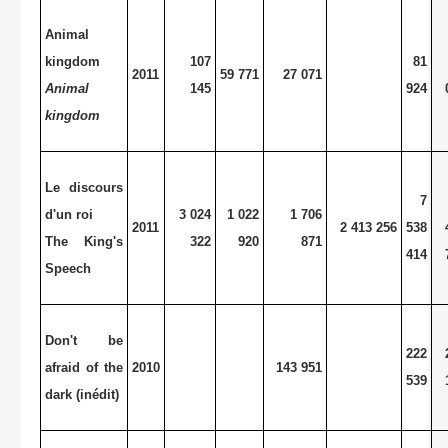
Animal
kingdom
107
81
2011
59 771
27 071
Animal
145
924
kingdom
Le discours
7
d'un roi
3 024
1 022
1 706
2011
2 413 256
538
The King's
322
920
871
414
Speech
Don't be
222
afraid of the
2010
143 951
539
dark (inédit)