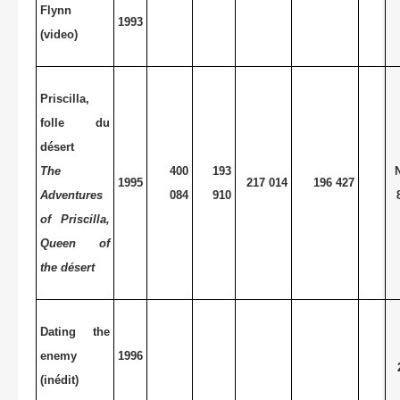
Flynn
1993
(video)
Priscilla,
folle du
désert
The
400
193
N
1995
217 014
196 427
Adventures
084
910
of Priscilla,
Queen of
the désert
Dating the
enemy
1996
(inédit)