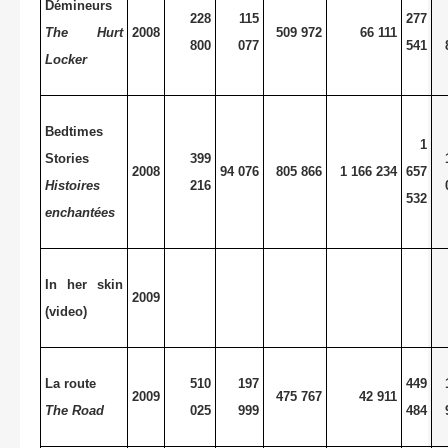
Démineurs
228
115
277
The Hurt
2008
509 972
66 111
800
077
541
Locker
Bedtimes
1
Stories
399
2008
94 076
805 866
1 166 234
657
Histoires
216
532
enchantées
In her skin
2009
(video)
La route
510
197
449
2009
475 767
42 911
The Road
025
999
484