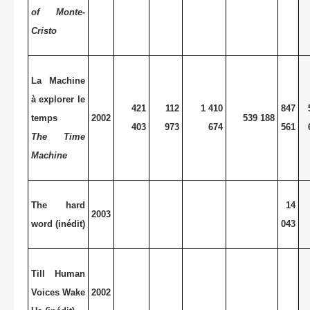
of Monte-
Cristo
La Machine
à explorer le
421
112
1 410
847
temps
2002
539 188
403
973
674
561
The Time
Machine
The hard
14
2003
word (inédit)
043
Till Human
Voices Wake
2002