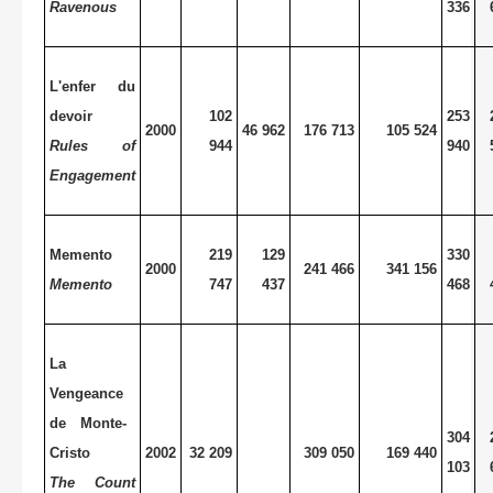
Ravenous
336
L'enfer du
devoir
102
253
2000
46 962
176 713
105 524
Rules of
944
940
Engagement
Memento
219
129
330
2000
241 466
341 156
Memento
747
437
468
La
Vengeance
de Monte-
304
Cristo
2002
32 209
309 050
169 440
103
The Count