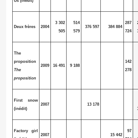
Us (inédit)
3 302
514
287
Deux frères
2004
376 597
384 884
505
579
724
The
proposition
142
2009
16 491
9 188
The
278
proposition
First snow
2007
13 178
(inédit)
Factory girl
97
2007
15 442