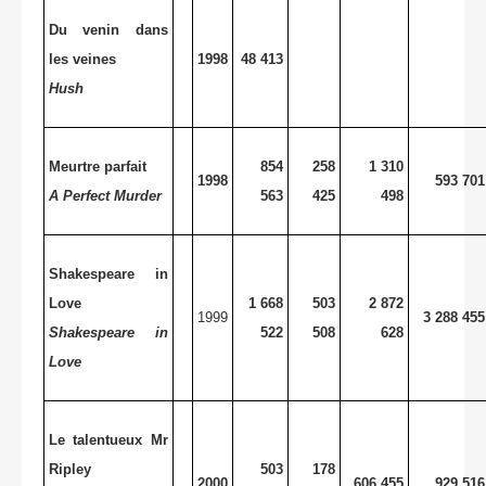
Du venin dans
les veines
1998
48 413
Hush
Meurtre parfait
854
258
1 310
1998
593 701
A Perfect Murder
563
425
498
Shakespeare in
Love
1 668
503
2 872
1999
3 288 455
Shakespeare in
522
508
628
Love
Le talentueux Mr
Ripley
503
178
2000
606 455
929 516