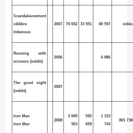
Scandaleusement
célèbre
2007
70 652
33 551
80 557
vidéo
Infamous
Running with
2006
6 886
scissors (inédit)
The good night
2007
(inédit)
Iron Man
2 045
592
1 315
2008
801 738
Iron Man
503
659
743