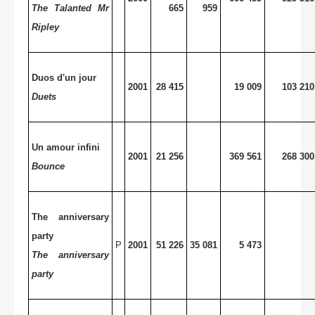
The Talanted Mr
665
959
Ripley
Duos d'un jour
2001
28 415
19 009
103 210
Duets
Un amour infini
2001
21 256
369 561
268 300
Bounce
The anniversary
party
P
2001
51 226
35 081
5 473
The anniversary
party