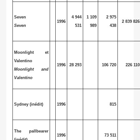
Seven
4 944
1 109
2 975
1996
2 839 826
Seven
531
989
438
Moonlight et
Valentino
1996
28 293
106 720
226 110
Moonlight and
Valentino
Sydney (inédit)
1996
815
The pallbearer
1996
73 511
(inédit)