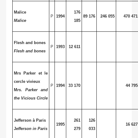
Malice
176
P
1994
89 176
246 055
470 471
Malice
185
Flesh and bones
P
1993
12 611
Flesh and bones
Mrs Parker et le
cercle vivieux
P
1994
33 170
44 795
M
rs. Parker and
the Vicious Circle
Jefferson à Paris
261
126
1995
16 627
J
efferson in Paris
279
033