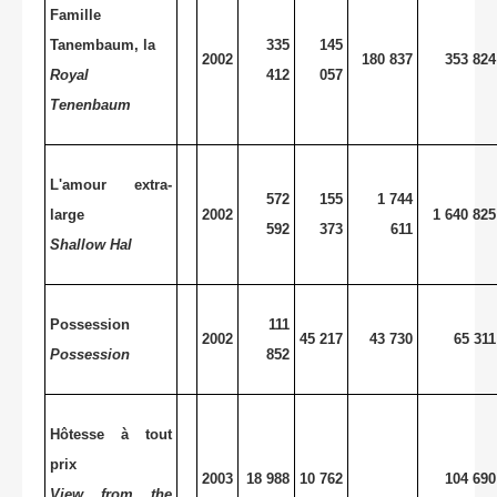
Famille
Tanembaum, la
335
145
2002
180 837
353 824
Royal
412
057
Tenenbaum
L'amour extra-
572
155
1 744
large
2002
1 640 825
592
373
611
Shallow Hal
Possession
111
2002
45 217
43 730
65 311
Possession
852
Hôtesse à tout
prix
2003
18 988
10 762
104 690
View from the