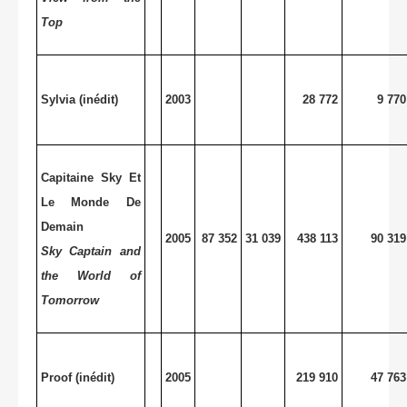
Top
Sylvia (inédit)
2003
28 772
9 770
Capitaine Sky Et
Le Monde De
Demain
2005
87 352
31 039
438 113
90 319
Sky Captain and
the World of
Tomorrow
Proof (inédit)
2005
219 910
47 763