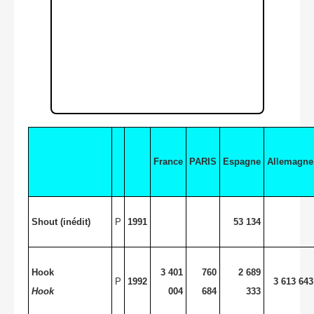
France
PARIS
Espagne
Allemagne
Shout (inédit)
P
1991
53 134
Hook
3 401
760
2 689
P
1992
3 613 643
Hook
004
684
333