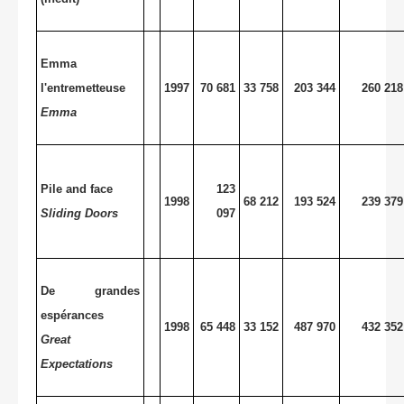
Emma
l'entremetteuse
1997
70 681
33 758
203 344
260 218
Emma
Pile and face
123
1998
68 212
193 524
239 379
Sliding Doors
097
De grandes
espérances
1998
65 448
33 152
487 970
432 352
Great
Expectations