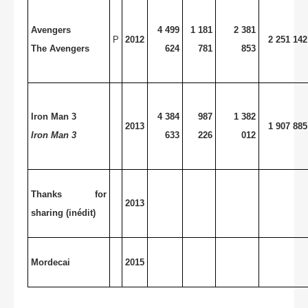
Avengers
4 499
1 181
2 381
P
2012
2 251 142
The Avengers
624
781
853
Iron Man 3
4 384
987
1 382
2013
1 907 885
Iron Man 3
633
226
012
Thanks for
2013
sharing (inédit)
Mordecai
2015