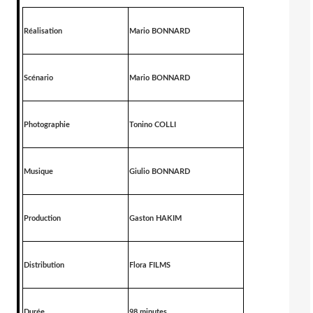
Réalisation
Mario BONNARD
Scénario
Mario BONNARD
Photographie
Tonino COLLI
Musique
Giulio BONNARD
Production
Gaston HAKIM
Distribution
Flora FILMS
Durée
98 minutes