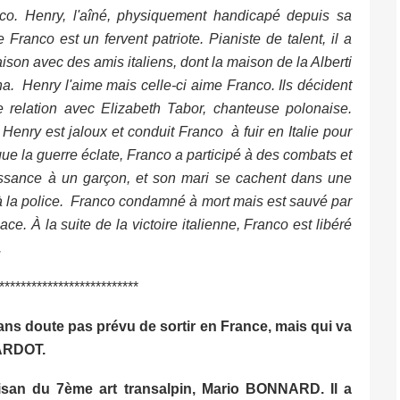
nco. Henry, l'aîné, physiquement handicapé depuis sa
Franco est un fervent patriote. Pianiste de talent, il a
iaison avec des amis italiens, dont la maison de la Alberti
nna. Henry l'aime mais celle-ci aime Franco. Ils décident
 relation avec Elizabeth Tabor, chanteuse polonaise.
 Henry est jaloux et conduit Franco à fuir en Italie pour
ue la guerre éclate, Franco a participé à des combats et
issance à un garçon, et son mari se cachent dans une
e à la police. Franco condamné à mort mais est sauvé par
ce. À la suite de la victoire italienne, Franco est libéré
.
**************************
sans doute pas prévu de sortir en France, mais qui va
BARDOT.
rtisan du 7ème art transalpin, Mario BONNARD. Il a