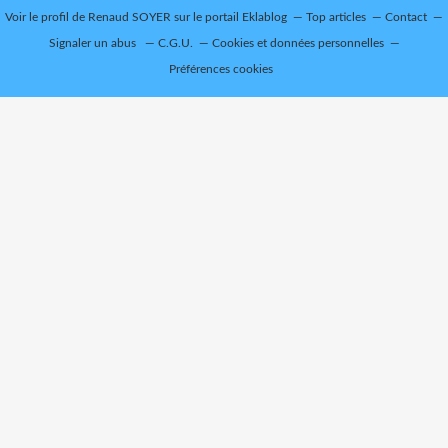
Voir le profil de
Renaud SOYER
sur le portail Eklablog
Top articles
Contact
Signaler un abus
C.G.U.
Cookies et données personnelles
Préférences cookies