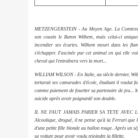
METZENGERSTEIN - Au Moyen Age. La Comtesse Me
son cousin le Baron Wilhem, mais celui-ci unique
incendier ses écuries. Wilhem meurt dans les fla
s'échapper. Fascinée par cet animal en qui elle vo
cheval qui l'entraînera vers la mort...
WILLIAM WILSON - En Italie, au siècle dernier, Willia
torturait ses camarades d'école, étudiant il voulut 
comme paiement de fouetter sa partenaire de jeu... M
suicide après avoir poignardé son double.
IL NE FAUT JAMAIS PARIER SA TETE AVEC LE D
Alcoolique, drogué, il ne pense qu'à la Ferrari que l
d'une petite fille blonde au ballon rouge. Après un s
sa voiture pour avoir voulu rejoindre la fillette.