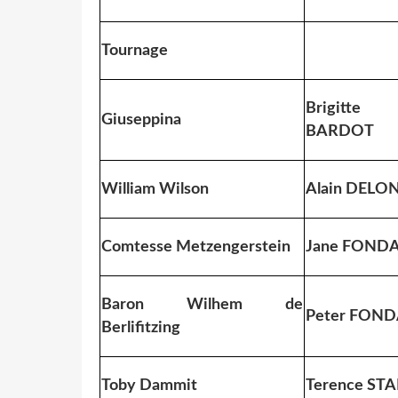
Tournage
Brigitte
Giuseppina
BARDOT
William Wilson
Alain DELO
Comtesse Metzengerstein
Jane FOND
Baron Wilhem de
Peter FON
Berlifitzing
Toby Dammit
Terence ST