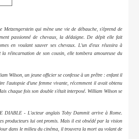
tzengerstein qui mène une vie de débauche, s'éprend de
ment passionné de chevaux, la dédaigne. De dépit elle fait
mmes en voulant sauver ses chevaux. L'un d'eux réussira à
it la réincarnation de son cousin, elle tombera amoureuse du
m Wilson, un jeune officier se confesse à un prêtre : enfant il
faire l'autopsie d'une femme vivante, récemment il avait obtenu
ais chaque fois son double s'était interposé. William Wilson se
IABLE - L'acteur anglais Toby Dammit arrive à Rome.
es producteurs lui ont promis. Mais il est obsédé par la vision
éjour dans le milieu du cinéma, il trouvera la mort au volant de