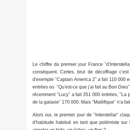
Le chiffre du premier jour France "d'Interstel
conséquent. Certes, brut de décoffrage c'est
d'exemple "Captain America 2" a fait 110 000 e
entrées ou "Qu'est-ce que j'ai fait au Bon Dieu" 
récemment "Lucy" a fait 351 000 entrées, "La 
de la galaxie" 170 000. Mais "Maléfique" n'a fa
Alors oui, le premier jour de "Interstellar" c
d'habitude habitué en tant que polémiste sur le
appeler un bide, un échec, un flop ?