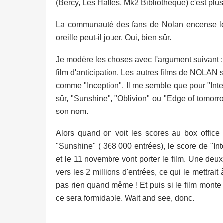
(Bercy, Les Halles, Mk2 Bibliothèque) c'est plus d
La communauté des fans de Nolan encense le f
oreille peut-il jouer. Oui, bien sûr.
Je modère les choses avec l'argument suivant : B
film d'anticipation. Les autres films de NOLAN s
comme "Inception". Il me semble que pour "Inte
sûr, "Sunshine", "Oblivion" ou "Edge of tomorrow"
son nom.
Alors quand on voit les scores au box office d
"Sunshine" ( 368 000 entrées), le score de "Inte
et le 11 novembre vont porter le film. Une deu
vers les 2 millions d'entrées, ce qui le mettrai
pas rien quand même ! Et puis si le film monte 
ce sera formidable. Wait and see, donc.