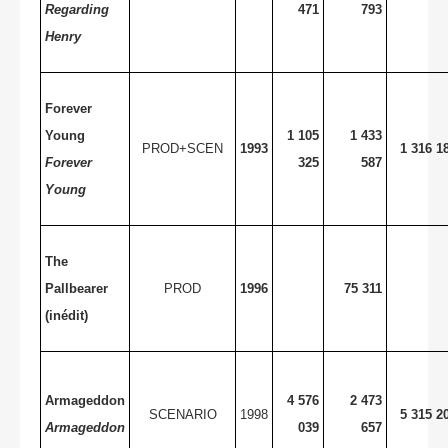
Regarding
471
793
Henry
Forever
Young
1 105
1 433
PROD+SCEN
1993
1 316 1
Forever
325
587
Young
The
Pallbearer
PROD
1996
75 311
(inédit)
Armageddon
4 576
2 473
SCENARIO
1998
5 315 2
Armageddon
039
657