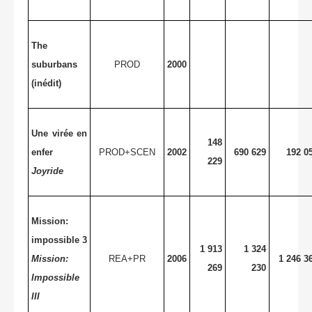
The
suburbans
PROD
2000
(inédit)
Une virée en
148
enfer
PROD+SCEN
2002
690 629
192 0
229
Joyride
Mission:
impossible 3
1 913
1 324
Mission:
REA+PR
2006
1 246 3
269
230
Impossible
III