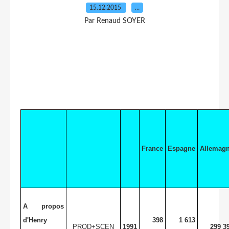
15.12.2015
…
Par Renaud SOYER
France
Espagne
Allemag
A propos
d'Henry
398
1 613
PROD+SCEN
1991
299 3