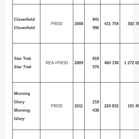
Cloverfield
841
PROD
2008
431 754
302 7
Cloverfield
996
Star Trek
818
REA+PROD
2009
460 338
1 272 6
Star Trek
576
Morning
Glory
218
PROD
2011
224 832
191 4
Morning
438
Glory