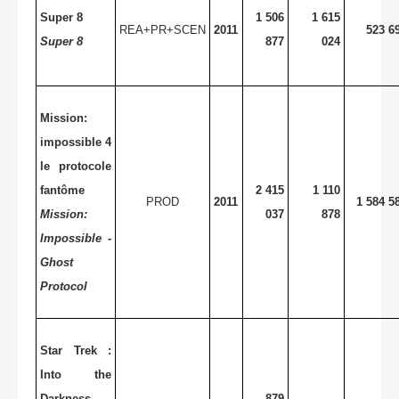
Super 8
1 506
1 615
REA+PR+SCEN
2011
523 6
Super 8
877
024
Mission:
impossible 4
le protocole
fantôme
2 415
1 110
PROD
2011
1 584 5
Mission:
037
878
Impossible -
Ghost
Protocol
Star Trek :
Into the
Darkness
879