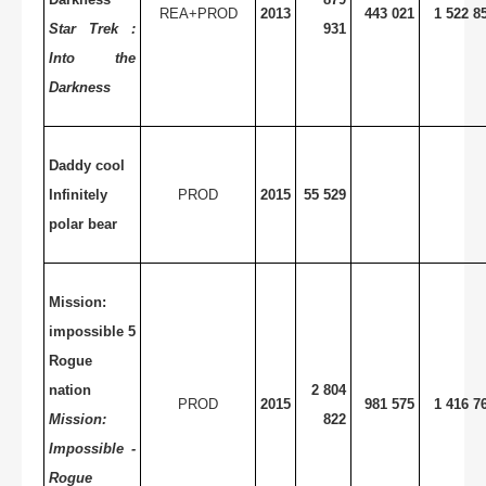
REA+PROD
2013
443 021
1 522 8
Star Trek :
931
Into the
Darkness
Daddy cool
Infinitely
PROD
2015
55 529
polar bear
Mission:
impossible 5
Rogue
nation
2 804
PROD
2015
981 575
1 416 7
Mission:
822
Impossible -
Rogue