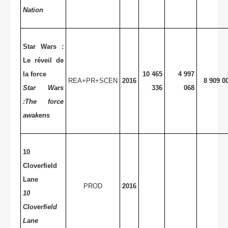
Nation
Star Wars :
Le réveil de
la force
10 465
4 997
REA+PR+SCEN
2016
8 909 0
Star Wars
336
068
:The force
awakens
10
Cloverfield
Lane
PROD
2016
10
Cloverfield
Lane