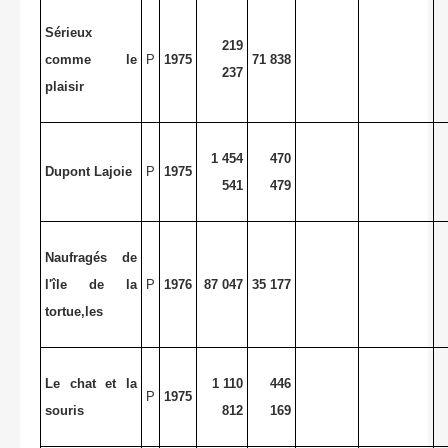
Sérieux
219
comme le
P
1975
71 838
237
plaisir
1 454
470
Dupont Lajoie
P
1975
541
479
Naufragés de
l'île de la
P
1976
87 047
35 177
tortue,les
Le chat et la
1 110
446
P
1975
souris
812
169