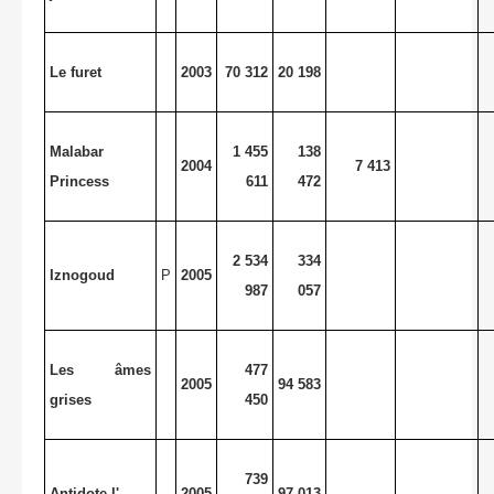
Le furet
2003
70 312
20 198
Malabar
1 455
138
2004
7 413
Princess
611
472
2 534
334
Iznogoud
P
2005
987
057
Les âmes
477
2005
94 583
grises
450
739
Antidote,l'
2005
97 013