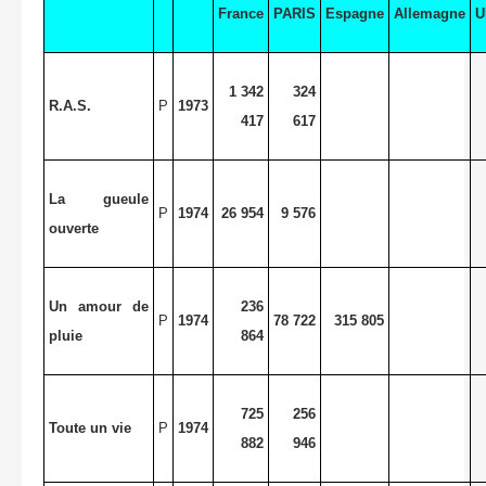
France
PARIS
Espagne
Allemagne
U
1 342
324
R.A.S.
P
1973
417
617
La gueule
P
1974
26 954
9 576
ouverte
Un amour de
236
P
1974
78 722
315 805
pluie
864
725
256
Toute un vie
P
1974
882
946