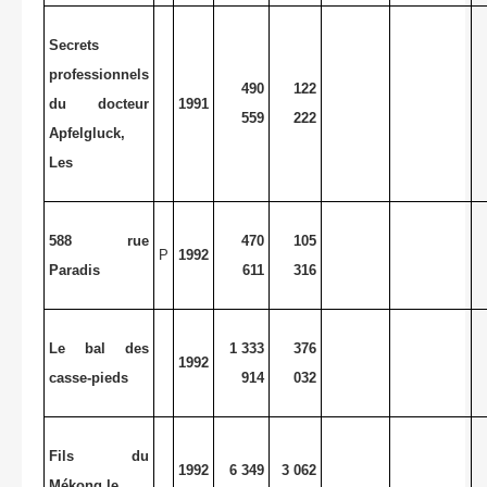
Secrets
professionnels
490
122
du docteur
1991
559
222
Apfelgluck,
Les
588 rue
470
105
P
1992
Paradis
611
316
Le bal des
1 333
376
1992
casse-pieds
914
032
Fils du
1992
6 349
3 062
Mékong,le