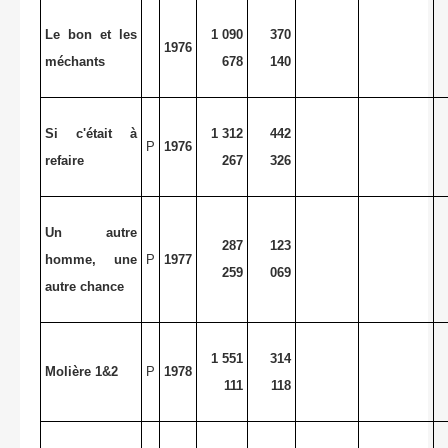
Le bon et les
1 090
370
1976
méchants
678
140
Si c'était à
1 312
442
P
1976
refaire
267
326
Un autre
287
123
homme, une
P
1977
259
069
autre chance
1 551
314
Molière 1&2
P
1978
111
118