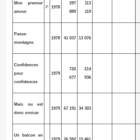
Mon premier
297
113
P
1978
amour
889
119
Passe-
1978
41 037
13 076
montagne
Confidences
720
214
pour
1979
677
936
confidences
Mais ou est
1979
67 191
34 303
donc ornicar
Un balcon en
1979
26 592
15 461