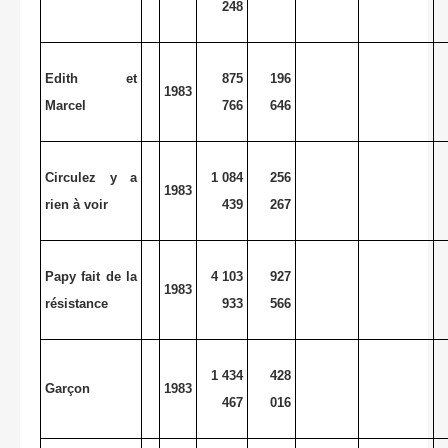
248
Edith et
875
196
1983
Marcel
766
646
Circulez y a
1 084
256
1983
rien à voir
439
267
Papy fait de la
4 103
927
1983
résistance
933
566
1 434
428
Garçon
1983
467
016