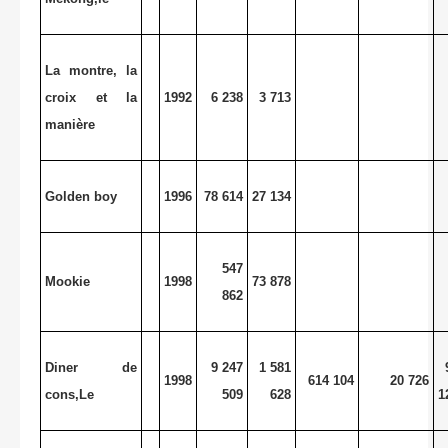
La montre, la
croix et la
1992
6 238
3 713
manière
Golden boy
1996
78 614
27 134
547
Mookie
1998
73 878
862
Diner de
9 247
1 581
1998
614 104
20 726
cons,Le
509
628
1