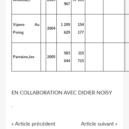
967
Vipere Au
1 209
154
2004
Poing
629
177
583
115
Parrains,les
2005
044
715
EN COLLABORATION AVEC DIDIER NOISY
.
« Article précédent
Article suivant »