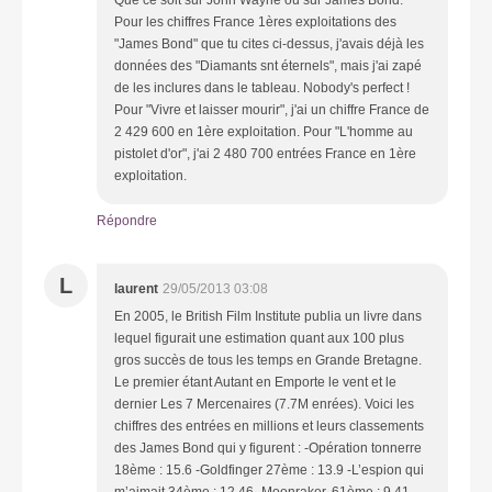
Pour les chiffres France 1ères exploitations des
"James Bond" que tu cites ci-dessus, j'avais déjà les
données des "Diamants snt éternels", mais j'ai zapé
de les inclures dans le tableau. Nobody's perfect !
Pour "Vivre et laisser mourir", j'ai un chiffre France de
2 429 600 en 1ère exploitation. Pour "L'homme au
pistolet d'or", j'ai 2 480 700 entrées France en 1ère
exploitation.
Répondre
L
laurent
29/05/2013 03:08
En 2005, le British Film Institute publia un livre dans
lequel figurait une estimation quant aux 100 plus
gros succès de tous les temps en Grande Bretagne.
Le premier étant Autant en Emporte le vent et le
dernier Les 7 Mercenaires (7.7M enrées). Voici les
chiffres des entrées en millions et leurs classements
des James Bond qui y figurent : -Opération tonnerre
18ème : 15.6 -Goldfinger 27ème : 13.9 -L’espion qui
m’aimait 34ème : 12.46 -Moonraker, 61ème : 9.41 -