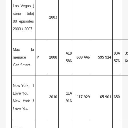
Las Vegas (
série télé)
2003
88 épisodes
2003 / 2007
Max la
418
934
3
menace
P
2008
609 446
595 914
586
576
6
Get Smart
New-York, I
Love You
114
2010
117 929
65 961
650
New York I
916
Love You