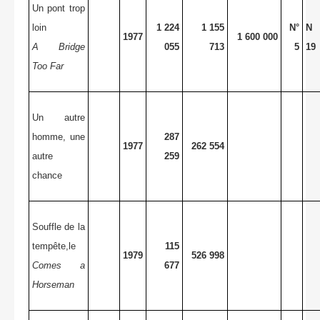
Un pont trop
loin
1 224
1 155
N°
N 
1977
1 600 000
A Bridge
055
713
5
19
Too Far
Un autre
homme, une
287
1977
262 554
autre
259
chance
Souffle de la
tempête,le
115
1979
526 998
Comes a
677
Horseman