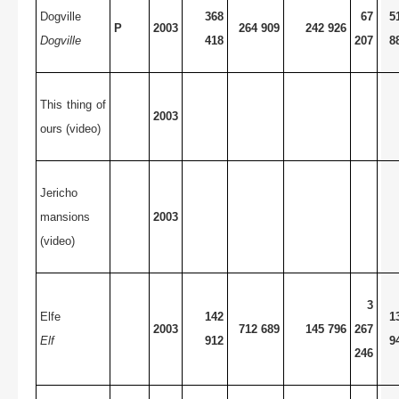
Dogville
368
67
5
P
2003
264 909
242 926
Dogville
418
207
8
This thing of
2003
ours (video)
Jericho
mansions
2003
(video)
3
Elfe
142
1
2003
712 689
145 796
267
Elf
912
9
246