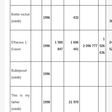
Bottle rocket
1996
432
(inédit)
3
1
Effaceur, L'
1 500
1 606
2
1996
2 096 777
526
Eraser
847
441
5
636
Bulletproof
1996
(inédit)
This is my
father
1998
21 970
(inédit)