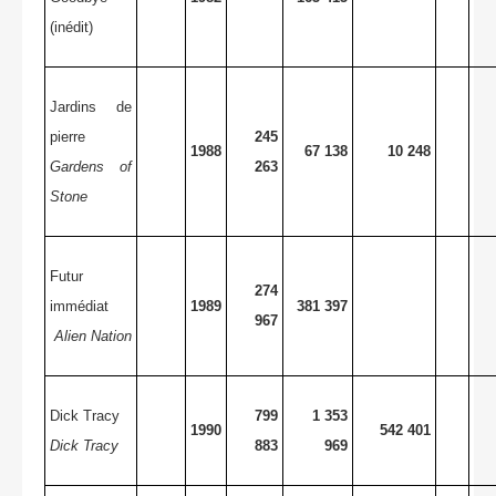
(inédit)
Jardins de
pierre
245
1988
67 138
10 248
Gardens of
263
Stone
Futur
274
immédiat
1989
381 397
967
Alien Nation
Dick Tracy
799
1 353
1990
542 401
Dick Tracy
883
969