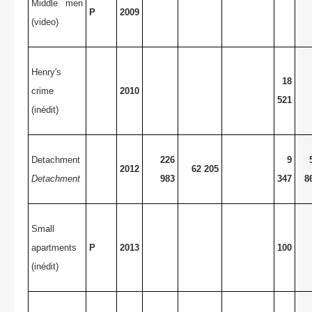
Middle men
P
2009
(video)
Henry's
18
crime
2010
521
(inédit)
Detachment
226
9
2012
62 205
Detachment
983
347
8
Small
apartments
P
2013
100
(inédit)