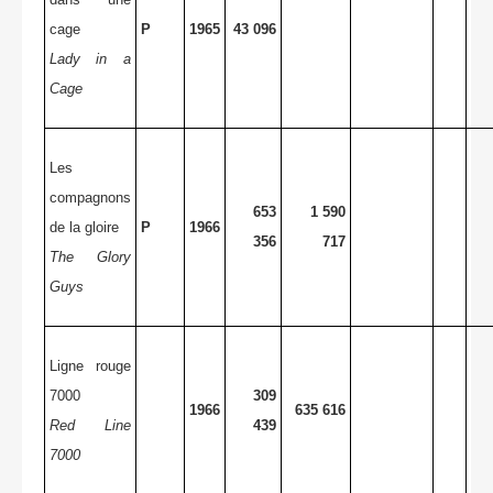
cage
P
1965
43 096
Lady in a
Cage
Les
compagnons
653
1 590
de la gloire
P
1966
356
717
The Glory
Guys
Ligne rouge
7000
309
1966
635 616
Red Line
439
7000