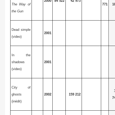
2000
84 522
42 973
The Way of
771
1
the Gun
Dead simple
2001
(video)
In the
shadows
2001
(video)
City of
ghosts
2002
159 212
7
(inédit)