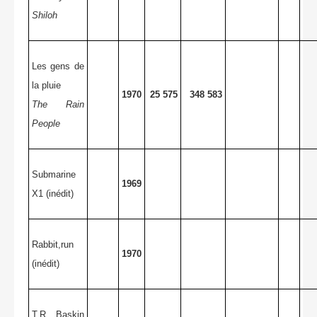
Shiloh
Les gens de
la pluie
1970
25 575
348 583
The Rain
People
Submarine
1969
X1 (inédit)
Rabbit,run
1970
(inédit)
T.R Baskin