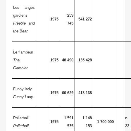
Les anges
gardiens
259
1975
541 272
Freebie and
745
the Bean
Le flambeur
The
1975
48 490
135 428
Gambler
Funny lady
1975
60 629
413 168
Funny Lady
Rollerball
1 591
1 148
n 
1975
1 700 000
Rollerball
535
153
22