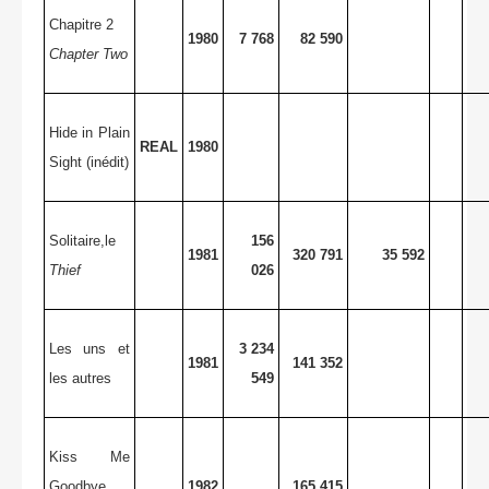
Chapitre 2
1980
7 768
82 590
Chapter Two
Hide in Plain
REAL
1980
Sight (inédit)
Solitaire,le
156
1981
320 791
35 592
Thief
026
Les uns et
3 234
1981
141 352
les autres
549
Kiss Me
Goodbye
1982
165 415