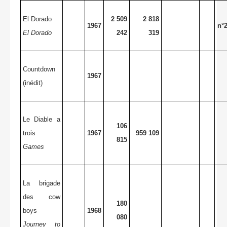
El Dorado
2 509
2 818
1967
n°
El Dorado
242
319
Countdown
1967
(inédit)
Le Diable a
106
trois
1967
959 109
815
Games
La brigade
des cow
180
boys
1968
080
Journey to