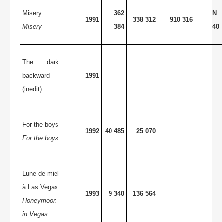
Misery
362
N 
1991
338 312
910 316
Misery
384
40
The dark
backward
1991
(inedit)
For the boys
1992
40 485
25 070
For the boys
Lune de miel
à Las Vegas
1993
9 340
136 564
Honeymoon
in Vegas