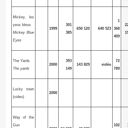
Mickey, les
1
yeux bleus
301
2
1999
650 120
640 523
368
Mickey Blue
385
1
409
Eyes
The Yards
393
72
2000
143 829
vidéo
The yards
149
789
Lucky town
2000
(video)
Way of the
Gun
102