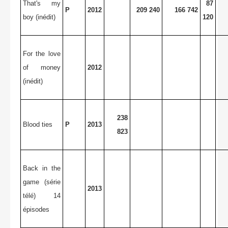
That's my
87
P
2012
209 240
166 742
boy (inédit)
120
For the love
of money
2012
(inédit)
238
Blood ties
P
2013
823
Back in the
game (série
2013
télé) 14
épisodes