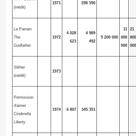
1971
298 590
(inédit)
Le Parrain
11
21
4 028
4 989
The
1972
5 200 000
000
80
623
492
Godfather
000
00
Slither
1973
(inédit)
Permission
d'aimer
1974
6 807
345 351
Cinderella
Liberty