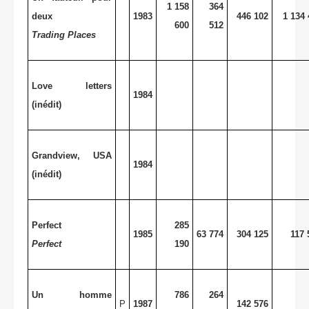
1 158
364
deux
1983
446 102
1 134 
600
512
Trading Places
Love letters
1984
(inédit)
Grandview, USA
1984
(inédit)
Perfect
285
1985
63 774
304 125
117 
Perfect
190
Un homme
786
264
P
1987
142 576