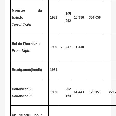
Monstre du
105
train,le
1981
15 386
334 056
292
Terror Train
Bal de l'horreur,le
1980
78 247
11 440
Prom Night
Roadgames(inédit)
1981
Halloween 2
202
1982
61 443
175 151
222 
Halloween II
154
Un fauteuil pour