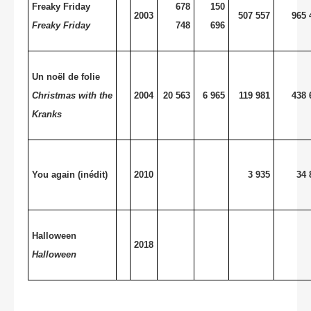
Freaky Friday
678
150
2003
507 557
965 
Freaky Friday
748
696
Un noël de folie
Christmas with the
2004
20 563
6 965
119 981
438 
Kranks
You again (inédit)
2010
3 935
34 
Halloween
2018
Halloween