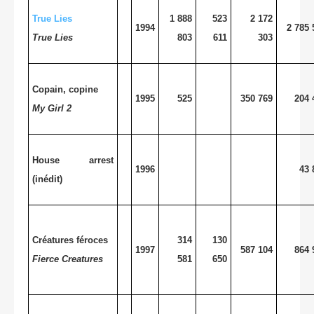
True Lies
1 888
523
2 172
1994
2 785 
True Lies
803
611
303
Copain, copine
1995
525
350 769
204 
My Girl 2
House arrest
1996
43 
(inédit)
Créatures féroces
314
130
1997
587 104
864 
Fierce Creatures
581
650