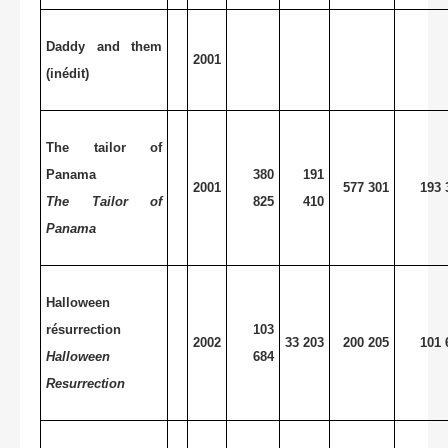
Daddy and them
2001
(inédit)
The tailor of
Panama
380
191
2001
577 301
193 
The Tailor of
825
410
Panama
Halloween
résurrection
103
2002
33 203
200 205
101 
Halloween
684
Resurrection