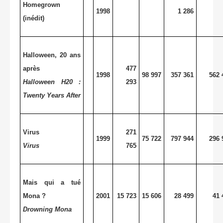
Homegrown
1998
1 286
(inédit)
Halloween, 20 ans
après
477
1998
98 997
357 361
562 
Halloween H20 :
293
Twenty Years After
Virus
271
1999
75 722
797 944
296 
Virus
765
Mais qui a tué
Mona ?
2001
15 723
15 606
28 499
41 
Drowning Mona