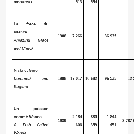
amoureux
513
554
La force du
silence
1988
7 266
36 935
Amazing Grace
and Chuck
Nicki et Gino
Dominick and
1988
17 017
10 682
96 535
12 
Eugene
Un poisson
nommé Wanda
2 184
880
1 844
1989
3 787 
A Fish Called
606
359
451
Wanda