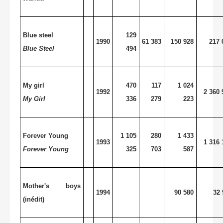
Blue steel
129
1990
61 383
150 928
217 
Blue Steel
494
My girl
470
117
1 024
1992
2 360 
My Girl
336
279
223
Forever Young
1 105
280
1 433
1993
1 316 
Forever Young
325
703
587
Mother's boys
1994
90 580
32 
(inédit)