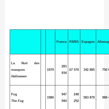
France
PARIS
Espagne
Allema
La Nuit des
283
masques
1979
67 570
342 885
750 
934
Halloween
Fog
947
248
1980
583 879
988 
The Fog
944
252