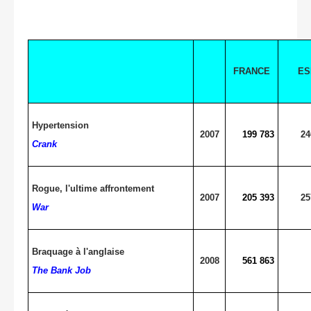
FRANCE
ES
Hypertension
2007
199 783
24
Crank
Rogue, l'ultime affrontement
2007
205 393
25
War
Braquage à l'anglaise
2008
561 863
The Bank Job