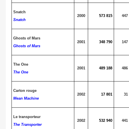
Snatch
2000
573 815
447
Snatch
Ghosts of Mars
2001
348 790
147
Ghosts of Mars
The One
2001
489 188
486
The One
Carton rouge
2002
17 801
31
Mean Machine
Le transporteur
2002
532 940
441
The Transporter