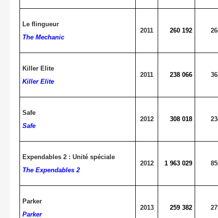
Le flingueur
2011
260 192
26
The Mechanic
Killer Elite
2011
238 066
36
Killer Elite
Safe
2012
308 018
23
Safe
Expendables 2 : Unité spéciale
2012
1 963 029
85
The Expendables 2
Parker
2013
259 382
27
Parker