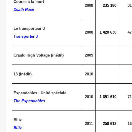
Course à la mort
2008
235 180
31
Death Race
Le transporteur 3
2008
1 420 630
47
Transporter 3
Crank: High Voltage (inédit)
2009
13 (inédit)
2010
Expendables : Unité spéciale
2010
1 651 610
71
The Expendables
Blitz
2011
250 612
16
Blitz