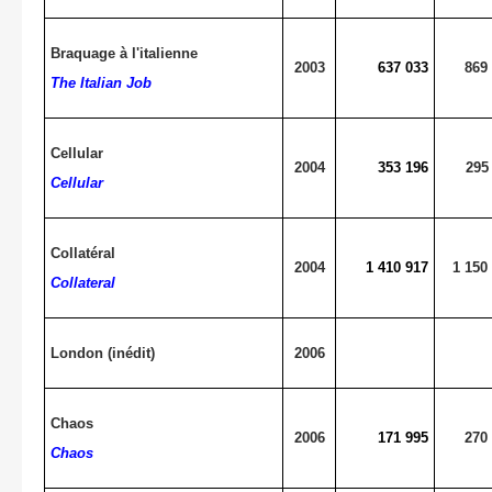
Braquage à l'italienne
2003
637 033
869
The Italian Job
Cellular
2004
353 196
295
Cellular
Collatéral
2004
1 410 917
1 150
Collateral
London (inédit)
2006
Chaos
2006
171 995
270
Chaos