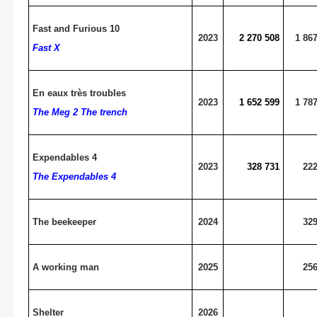
Fast and Furious 10
2023
2 270 508
1 86
Fast X
En eaux très troubles
2023
1 652 599
1 78
The Meg 2 The trench
Expendables 4
2023
328 731
222
The Expendables 4
The beekeeper
2024
329
A working man
2025
256
Shelter
2026