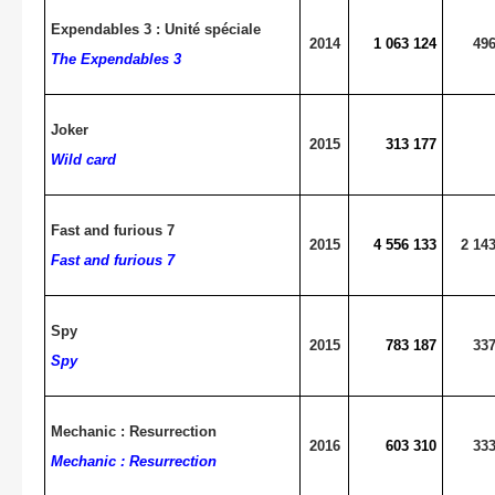
Expendables 3 : Unité spéciale
2014
1 063 124
496
The Expendables 3
Joker
2015
313 177
Wild card
Fast and furious 7
2015
4 556 133
2 14
Fast and furious 7
Spy
2015
783 187
337
Spy
Mechanic : Resurrection
2016
603 310
333
Mechanic : Resurrection