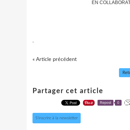
EN COLLABORAT
.
« Article précédent
Reto
Partager cet article
Repost
0
S'inscrire à la newsletter