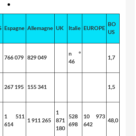
BO
S
Espagne
Allemagne
UK
Italie
EUROPE
US
n °
766 079
829 049
1,7
46
267 195
155 341
1,5
1
1 511
528
10 973
1 911 265
871
48,0
614
698
642
180