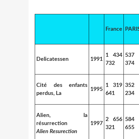
France
PARI
1 434
537
Delicatessen
1991
732
374
Cité des enfants
1 319
352
1995
perdus, La
641
234
Alien, la
2 656
584
résurrection
1997
321
655
Alien Resurection