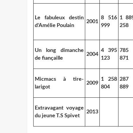
Le fabuleux destin
8 516
1 88
2001
d'Amélie Poulain
999
258
Un long dimanche
4 395
785
2004
de fiançaille
123
871
Micmacs à tire-
1 258
287
2009
larigot
804
889
Extravagant voyage
2013
du jeune T.S Spivet