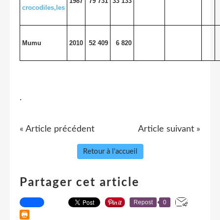
1987
79 731
33 133
crocodiles,les
Mumu
2010
52 409
6 820
.
« Article précédent
Article suivant »
Retour à l'accueil
Partager cet article
Repost
0