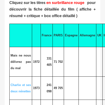
Cliquez sur les titres
en surbrillance rouge
pour
découvrir la fiche détaillée du film ( affiche +
résumé + critique + box office détaillé )
France
PARIS
Espagne
Allemagne
UK
I
Mais ne nous
331
délivrez pas
1972
71 702
405
du mal
Charlie et ses
241
1973
49 705
deux nénettes
098