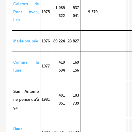
Galettes de
1 085
537
Pont Aven,
1975
9 379
622
041
Les
Marie-poupée
1976
89 224
28 827
Comme la
410
169
1977
lune
594
156
San Antonio
401
103
ne pense qu'à
1981
051
739
ça
Deux