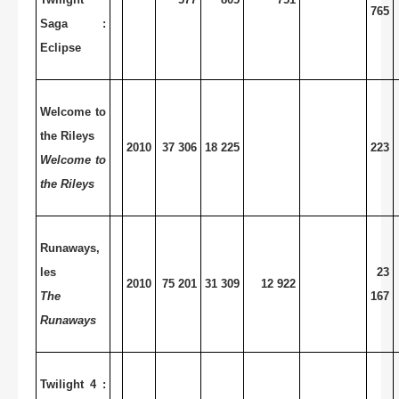
765
Saga :
Eclipse
Welcome to
the Rileys
2010
37 306
18 225
223
Welcome to
the Rileys
Runaways,
les
23
2010
75 201
31 309
12 922
The
167
Runaways
Twilight 4 :