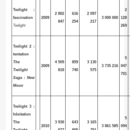
Twilight :
2
2 802
616
2 097
fascination
2009
3 000 000
128
847
254
217
Twilight
269
Twilight 2 :
tentation
5
The
4 509
859
3 130
2009
3 735 216
047
Twilight
818
740
575
701
Saga : New
Moon
Twilight 3 :
hésitation
5
The
3 930
643
3 165
2010
3 861 585
094
Twilight
577
805
751