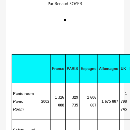
Par Renaud SOYER
France
PARIS
Espagne
Allemagne
UK
Panic room
1
1 316
329
1 606
Panic
2002
1 675 887
798
088
735
607
Room
745