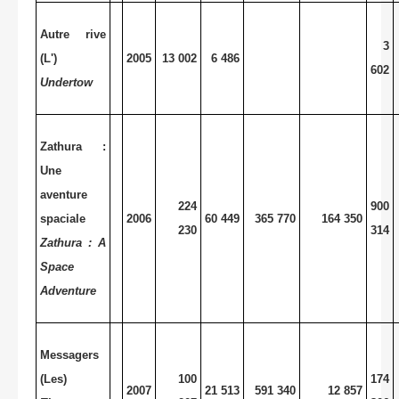
Autre rive
3
(L')
2005
13 002
6 486
602
Undertow
Zathura :
Une
aventure
224
900
spaciale
2006
60 449
365 770
164 350
230
314
Zathura : A
Space
Adventure
Messagers
(Les)
100
174
2007
21 513
591 340
12 857