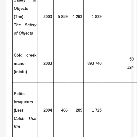
Safety of
Objects
(The)
2003
5 859
4 263
1 839
The Safety
of Objects
Cold creek
59
manor
2003
893 740
324
(inédit)
Petits
braqueurs
(Les)
2004
466
289
1 725
Catch That
Kid