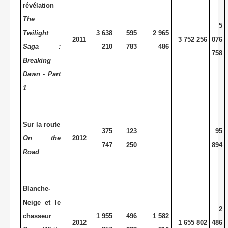
révélation
The
5
Twilight
3 638
595
2 965
2011
3 752 256
076
Saga :
210
783
486
758
Breaking
Dawn - Part
1
Sur la route
375
123
95
On the
2012
747
250
894
Road
Blanche-
Neige et le
2
chasseur
1 955
496
1 582
2012
1 655 802
486