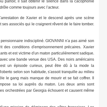
 parloir, il sait obtenir le silence dans la cacophonie
drôle comme toujours avec l'acteur.
'arrestation de Xavier et le descend après une scène
et ses associés qui le craignent rêvent de le faire tomber.
n pensionnaire indiscipliné. GIOVANNI n'a pas aimé son
t des conditions d'emprisonnement précaires. Xavier
lants et est victime d'un maton particulièrement sadique.
re avec une bande venue des USA. Des noirs américains
C'est un épisode curieux, peut être dû à la mode la
Roberto selon son habitude, s'assoit tranquille au milieu
èle le gang mais manque de mourir et se fait coffrer. Il
 impose sa loi auprès du maton. Les deux amis sont
tives orchestrées par Georgia échouent et causent même