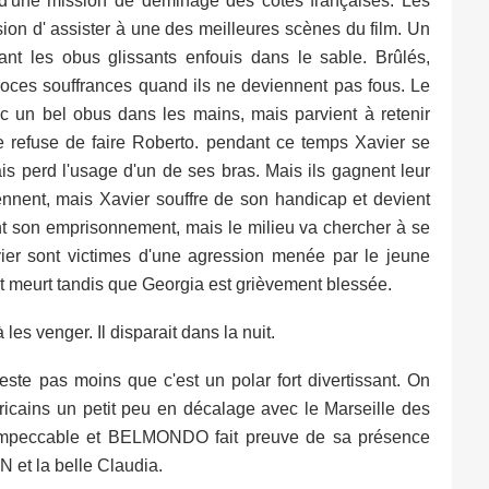
r d'une mission de déminage des côtes françaises. Les
sion d' assister à une des meilleures scènes du film. Un
nt les obus glissants enfouis dans le sable. Brûlés,
oces souffrances quand ils ne deviennent pas fous. Le
c un bel obus dans les mains, mais parvient à retenir
que refuse de faire Roberto. pendant ce temps Xavier se
mais perd l'usage d'un de ses bras. Mais ils gagnent leur
prennent, mais Xavier souffre de son handicap et devient
nt son emprisonnement, mais le milieu va chercher à se
ier sont victimes d'une agression menée par le jeune
 meurt tandis que Georgia est grièvement blessée.
es venger. Il disparait dans la nuit.
este pas moins que c'est un polar fort divertissant. On
icains un petit peu en décalage avec le Marseille des
t impeccable et BELMONDO fait preuve de sa présence
 et la belle Claudia.