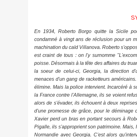
S
En 1934, Roberto Borgo quitte la Sicile po
condamné à vingt ans de réclusion pour un meu
machination du caïd Villanova. Roberto s'oppose 
est craint de tous : on l'y surnomme "L'exco
poisse. Désormais à la tête des affaires du truan
la soeur de celui-ci, Georgia, la direction 
menaces d'un gang de racketteurs américains. N
élimine. Mais la police intervient. Incarcéré à 
la France contre l'Allemagne, ils se voient re
alors de s'évader, ils échouent à deux reprises
d'une promesse de grâce, pour le déminage de
Xavier perd un bras en portant secours à Ro
Pigalle, ils s'approprient son patrimoine. Mais, 
Normandie avec Georgia. C'est alors qu'interv