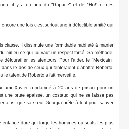
nu, il y a un peu du "Rapace" et de "Ho!" et des
 encore une fois c'est surtout une indéfectible amitié qui
 classe, il dissimule une formidable habileté à manier
é du milieu ce qui lui vaut un respect forcé. Sa méthode:
 défourailler les alentours. Pour l'aider, le "Mexicain"
dans le dos de ceux qui tenteraient d'abattre Roberto.
le talent de Roberto a fait merveille.
leur ami Xavier condamné à 20 ans de prison pour un
est une brute épaisse, un costaud qui ne se laisse pas
ider ainsi que sa sœur Georgia prête à tout pour sauver
ne enfance dure qui forge les hommes où seuls les plus