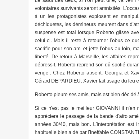
Le salut des deux, si l'on peut dire, va veni
volontaires survivants seront amnistiés. L'occa
à un les protagonistes explosent en manipula
déchiquetés, les démineurs meurent dans d'atr
suspense est total lorsque Roberto glisse ave
celui-ci. Mais il reste à retourner l'obus ce 
sacrifie pour son ami et jette l'obus au loin, 
liberté. De retour à Marseille, les affaires re
dépressif. Roberto reprend son dû spolié dura
venger. Chez Roberto absent, Georgia et Xav
Gérard DEPARDIEU. Xavier fait usage du feu et
Roberto pleure ses amis, mais est bien décidé à l
Si ce n'est pas le meilleur GIOVANNI il n'en r
appréciera le passage de la bande d'afro amér
années 30/40, mais bon. L'interprétation es
habituelle bien aidé par l'ineffable CONSTANTIN