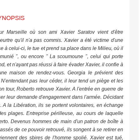
YNOPSIS
ur Marseille où son ami Xavier Saratov vient d'être
rtre qu'il n'a pas commis. Xavier a été victime d'une
à celui-ci, le tue et prend sa place dans le Milieu, où il
mmunié ", ou encore " La scoumoune ", celui qui porte
d, et n'ayant pas réussi à faire évader Xavier, il confie à
d'une maison de rendez-vous. Georgia le prévient des
'entendant pas leur céder, il leur tend un piège et les
son tour, Roberto retrouve Xavier. A l'entrée en guerre de
fuser leur demande d'engagement dans l'armée. Décidant
. A la Libération, ils se portent volontaires, en échange
s plages. Entreprise périlleuse, au cours de laquelle
berto. Devenus hommes de main d'un patron de boîte à
lassés de ce pouvoir retrouvé, ils songent à se retirer en
iennent des sbires de l'homme spolié. Xavier est tué,