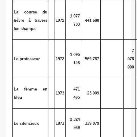
La course du
1 077
lièvre à travers
1972
441 688
733
les champs
7
1 095
Le professeur
1972
569 787
078
148
000
La femme en
471
1973
23 009
bleu
465
1 324
Le silencieux
1973
339 079
969