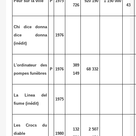
Peur sur la ville
P
1975
920 190
1 150 000
726
43
Chi dice donna
dice donna
1976
(inédit)
L'ordinateur des
389
P
1976
68 332
pompes funèbres
149
La Linea del
1975
fiume (inédit)
Les Crocs du
132
2 507
diable
1980