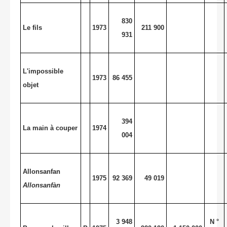
830
Le fils
1973
211 900
931
L'impossible
1973
86 455
objet
394
La main à couper
1974
004
Allonsanfan
1975
92 369
49 019
Allonsanfàn
3 948
N °