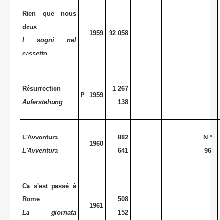
Rien que nous
deux
1959
92 058
I sogni nel
cassetto
Résurrection
1 267
P
1959
Auferstehung
138
L'Avventura
882
N °
1960
L'Avventura
641
96
Ca s'est passé à
Rome
508
1961
La giornata
152