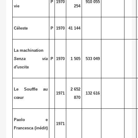
P
1970
910 055
vie
254
Céleste
P
1970
41 144
La machination
Senza via
P
1970
1 505
533 049
d'uscita
Le Souffle au
2 652
1971
132 616
cœur
870
Paolo e
1971
Francesca (inédit)