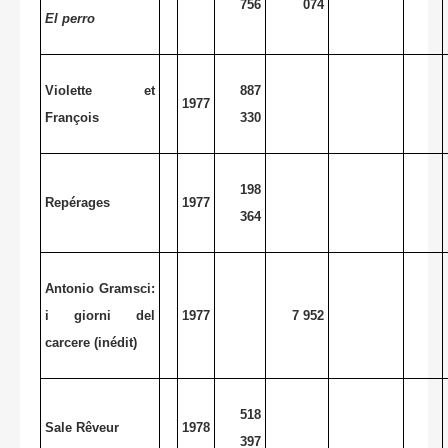
756
074
El perro
Violette et
887
1977
François
330
198
Repérages
1977
364
Antonio Gramsci:
i giorni del
1977
7 952
carcere (inédit)
518
Sale Rêveur
1978
397