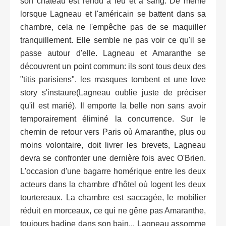
son château est rendu à feu et à sang. De même
lorsque Lagneau et l'américain se battent dans sa
chambre, cela ne l'empêche pas de se maquiller
tranquillement. Elle semble ne pas voir ce qu'il se
passe autour d'elle. Lagneau et Amaranthe se
découvrent un point commun: ils sont tous deux des
"titis parisiens". les masques tombent et une love
story s'instaure(Lagneau oublie juste de préciser
qu'il est marié). Il emporte la belle non sans avoir
temporairement éliminé la concurrence. Sur le
chemin de retour vers Paris où Amaranthe, plus ou
moins volontaire, doit livrer les brevets, Lagneau
devra se confronter une dernière fois avec O'Brien.
L'occasion d'une bagarre homérique entre les deux
acteurs dans la chambre d'hôtel où logent les deux
tourtereaux. La chambre est saccagée, le mobilier
réduit en morceaux, ce qui ne gêne pas Amaranthe,
toujours badine dans son bain... Lagneau assomme