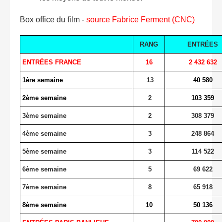
Box office du film -
source Fabrice Ferment (CNC)
RANG
ENTRÉES
ENTRÉES FRANCE
16
2 432 632
1ère semaine
13
40 580
2ème semaine
2
103 359
3ème semaine
2
308 379
4ème semaine
3
248 864
5ème semaine
3
114 522
6ème semaine
5
69 622
7ème semaine
8
65 918
8ème semaine
10
50 136