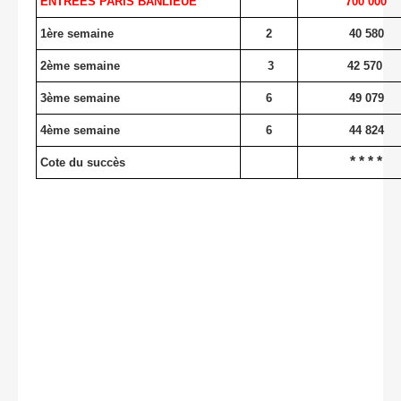
ENTRÉES PARIS BANLIEUE
700 000
1ère semaine
2
40 580
2ème semaine
3
42 570
3ème semaine
6
49 079
4ème semaine
6
44 824
* * * *
Cote du succès