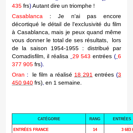
435
frs
)
Autant dire un triomphe !
Casablanca
: Je n'ai pas encore
décortiqué le détail de l'exclusivité du film
à Casablanca, mais je peux quand même
vous donner le total de ses résultats, lors
de la saison 1954-1955 : distribué par
Comadisfilm, il réalisa
29 543
entrées
(
6
377 905
frs
).
Oran
:
le film a réalisé
18 291
entrées
(
3
450 940
frs)
,
en 1 semaine.
CATÉGORIE
RANG
ENTRÉES
ENTRÉES FRANCE
14
3 683 