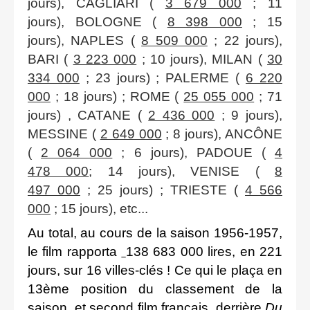
jours), CAGLIARI (
3 679 000
; 11
jours), BOLOGNE (
8 398 000
; 15
jours), NAPLES (
8 509 000
; 22 jours),
BARI (
3 223 000
; 10 jours), MILAN (
30
334 000
; 23 jours) ; PALERME (
6 220
000
; 18 jours) ; ROME (
25 055 000
; 71
jours) , CATANE (
2 436 000
; 9 jours),
MESSINE (
2 649 000
; 8 jours), ANCÔNE
(
2 064 000
; 6 jours), PADOUE (
4
478 000
; 14 jours), VENISE (
8
497 000
; 25 jours) ; TRIESTE (
4 566
000
; 15 jours), etc...
Au total, au cours de la saison 1956-1957,
le film rapporta
138 683 000 lires, en 221
jours, sur 16 villes-clés ! Ce qui le plaça en
13ème position du classement de la
saison, et second film français, derrière
Du