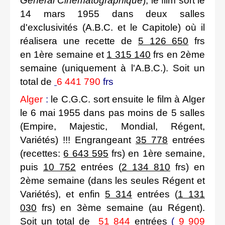
Général Cinématographique
), le film sort le
14 mars 1955 dans deux salles
d'exclusivités (A.B.C. et le Capitole) où il
réalisera une recette de
5 126 650
frs
en 1ère semaine et
1 315 140
frs en 2ème
semaine (uniquement à l'A.B.C.). Soit un
total de
6 441 790
frs
Alger
:
le C.G.C. sort ensuite le film à Alger
le 6 mai 1955 dans pas moins de 5 salles
(Empire, Majestic, Mondial, Régent,
Variétés) !!! Engrangeant
35 778
entrées
(recettes:
6 643 595
frs) en 1ère semaine,
puis
10 752
entrées (
2 134 810
frs) en
2ème semaine (dans les seules Régent et
Variétés), et enfin
5 314
entrées (
1 131
030
frs) en 3ème semaine (au Régent).
Soit un total de
51 844
entrées
(
9 909