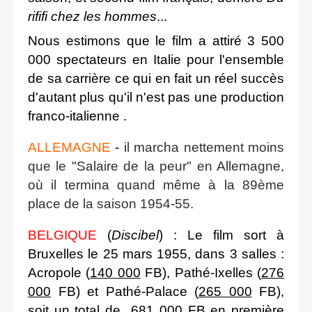
rififi chez les hommes
...
Nous estimons que le film a attiré 3 500
000 spectateurs en Italie pour l'ensemble
de sa carrière ce qui en fait un réel succès
d'autant plus qu'il n'est pas une production
franco-italienne .
ALLEMAGNE
-
il marcha nettement moins
que le "Salaire de la peur" en Allemagne,
où il termina quand même à la 89ème
place de la saison 1954-55.
BELGIQUE
(
Discibel
) : Le film sort à
Bruxelles le 25 mars 1955, dans 3 salles :
Acropole (
140 000
FB), Pathé-Ixelles (
276
000
FB) et Pathé-Palace (
265 000
FB),
soit un total de
681 000
FB en première