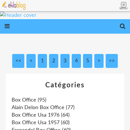
MENU
<<
<
1
2
3
4
5
>
>>
Catégories
Box Office
(95)
Alain Delon Box Office
(77)
Box Office Usa 1976
(64)
Box Office Usa 1957
(60)