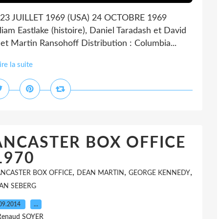
3 JUILLET 1969 (USA) 24 OCTOBRE 1969
liam Eastlake (histoire), Daniel Taradash et David
 et Martin Ransohoff Distribution : Columbia...
ire la suite
ANCASTER BOX OFFICE
1970
,
,
,
ANCASTER BOX OFFICE
DEAN MARTIN
GEORGE KENNEDY
EAN SEBERG
09.2014
…
Renaud SOYER