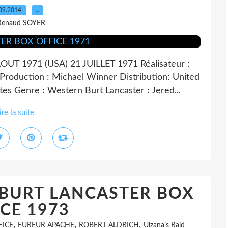
09.2014
…
Renaud SOYER
T 1971 (USA) 21 JUILLET 1971 Réalisateur :
Production : Michael Winner Distribution: United
tes Genre : Western Burt Lancaster : Jered...
ire la suite
 BURT LANCASTER BOX
CE 1973
,
,
,
FICE
FUREUR APACHE
ROBERT ALDRICH
Ulzana’s Raid