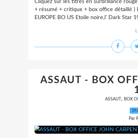
Cliquez sur les titres en surbrillance rouge
+ résumé + critique + box office détaillé 
EUROPE BO US Etoile noire,l' Dark Star 1
L
ASSAUT - BOX OF
,
ASSAUT
BOX O
29.
Par 