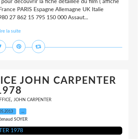
 pour découvrir la fiche détaillée du film ( affiche
) France PARIS Espagne Allemagne UK Italie
980 27 862 15 795 150 000 Assaut...
ire la suite
FICE JOHN CARPENTER
1978
,
FFICE
JOHN CARPENTER
05.2013
…
Renaud SOYER