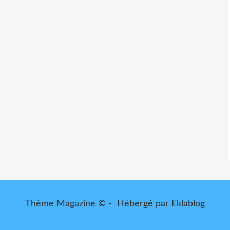
Thème Magazine © - Hébergé par
Eklablog