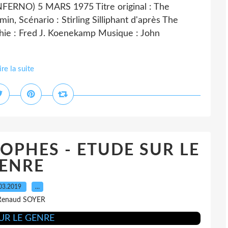
RNO) 5 MARS 1975 Titre original : The
in, Scénario : Stirling Silliphant d'après The
hie : Fred J. Koenekamp Musique : John
ire la suite
OPHES - ETUDE SUR LE
ENRE
03.2019
…
Renaud SOYER