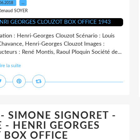
06.2018
…
Renaud SOYER
on : Henri-Georges Clouzot Scénario : Louis
 Chavance, Henri-Georges Clouzot Images :
teurs : René Montis, Raoul Ploquin Société de...
ire la suite
- SIMONE SIGNORET -
 - HENRI GEORGES
 BOX OFFICE