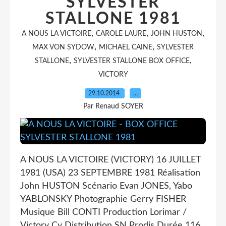
SYLVESTER
STALLONE 1981
,
,
,
A NOUS LA VICTOIRE
CAROLE LAURE
JOHN HUSTON
,
,
MAX VON SYDOW
MICHAEL CAINE
SYLVESTER
,
,
STALLONE
SYLVESTER STALLONE BOX OFFICE
VICTORY
29.10.2014
…
Par Renaud SOYER
A NOUS LA VICTOIRE (VICTORY) 16 JUILLET
1981 (USA) 23 SEPTEMBRE 1981 Réalisation
John HUSTON Scénario Evan JONES, Yabo
YABLONSKY Photographie Gerry FISHER
Musique Bill CONTI Production Lorimar /
Victory Cy Distribution SN Prodis Durée 116