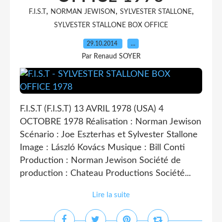
,
,
,
F.I.S.T
NORMAN JEWISON
SYLVESTER STALLONE
SYLVESTER STALLONE BOX OFFICE
29.10.2014
…
Par Renaud SOYER
F.I.S.T (F.I.S.T) 13 AVRIL 1978 (USA) 4
OCTOBRE 1978 Réalisation : Norman Jewison
Scénario : Joe Eszterhas et Sylvester Stallone
Image : László Kovács Musique : Bill Conti
Production : Norman Jewison Société de
production : Chateau Productions Société...
Lire la suite