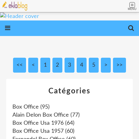
MENU
<<
<
1
2
3
4
5
>
>>
Catégories
Box Office
(95)
Alain Delon Box Office
(77)
Box Office Usa 1976
(64)
Box Office Usa 1957
(60)