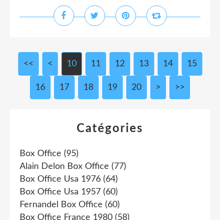
<<
<
10
11
12
13
14
15
16
17
18
19
20
30
40
50
>
>>
Catégories
Box Office
(95)
Alain Delon Box Office
(77)
Box Office Usa 1976
(64)
Box Office Usa 1957
(60)
Fernandel Box Office
(60)
Box Office France 1980
(58)