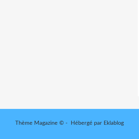
Thème Magazine © - Hébergé par
Eklablog