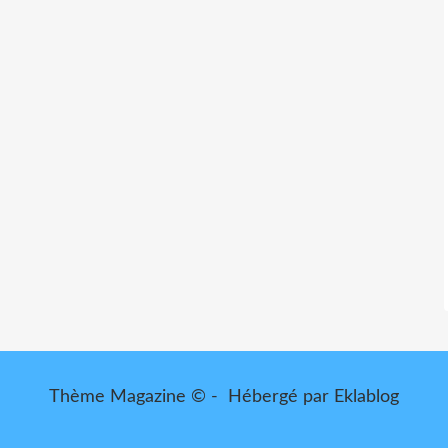
Thème Magazine © - Hébergé par
Eklablog