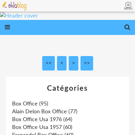
MENU
<<
<
10
20
30
40
>
>>
Catégories
Box Office
(95)
Alain Delon Box Office
(77)
Box Office Usa 1976
(64)
Box Office Usa 1957
(60)