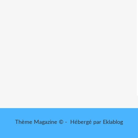
Thème Magazine © - Hébergé par
Eklablog