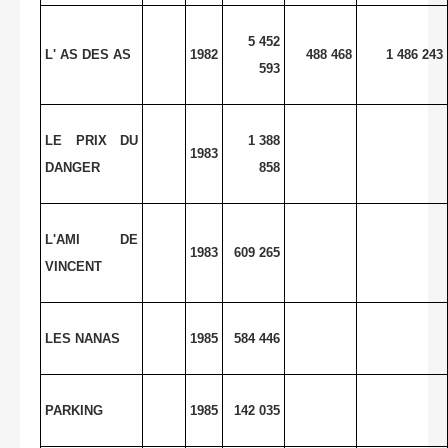
5 452
L' AS DES AS
1982
488 468
1 486 243
593
LE PRIX DU
1 388
1983
DANGER
858
L'AMI DE
1983
609 265
VINCENT
LES NANAS
1985
584 446
PARKING
1985
142 035