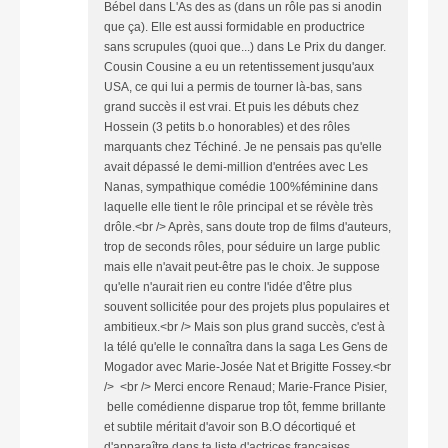
Bébel dans L'As des as (dans un rôle pas si anodin
que ça). Elle est aussi formidable en productrice
sans scrupules (quoi que...) dans Le Prix du danger.
Cousin Cousine a eu un retentissement jusqu'aux
USA, ce qui lui a permis de tourner là-bas, sans
grand succès il est vrai. Et puis les débuts chez
Hossein (3 petits b.o honorables) et des rôles
marquants chez Téchiné. Je ne pensais pas qu'elle
avait dépassé le demi-million d'entrées avec Les
Nanas, sympathique comédie 100%féminine dans
laquelle elle tient le rôle principal et se révèle très
drôle.<br /> Après, sans doute trop de films d'auteurs,
trop de seconds rôles, pour séduire un large public
mais elle n'avait peut-être pas le choix. Je suppose
qu'elle n'aurait rien eu contre l'idée d'être plus
souvent sollicitée pour des projets plus populaires et
ambitieux.<br /> Mais son plus grand succès, c'est à
la télé qu'elle le connaîtra dans la saga Les Gens de
Mogador avec Marie-Josée Nat et Brigitte Fossey.<br
/> <br /> Merci encore Renaud; Marie-France Pisier,
belle comédienne disparue trop tôt, femme brillante
et subtile méritait d'avoir son B.O décortiqué et
d'apparaître dans ta liste d'actrices françaises.