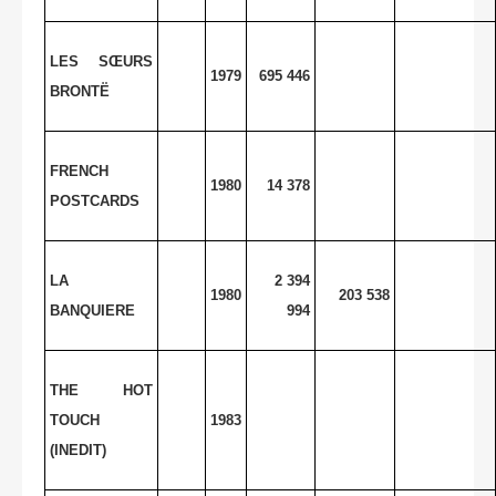
LES SŒURS
1979
695 446
BRONTË
FRENCH
1980
14 378
POSTCARDS
LA
2 394
1980
203 538
BANQUIERE
994
THE HOT
TOUCH
1983
(INEDIT)