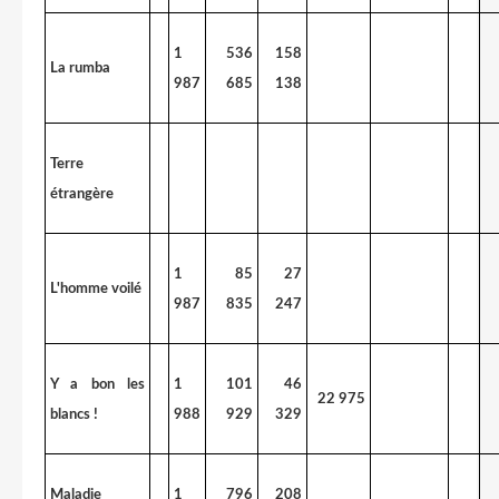
1
536
158
La rumba
987
685
138
Terre
étrangère
1
85
27
L'homme voilé
987
835
247
Y a bon les
1
101
46
22 975
blancs !
988
929
329
Maladie
1
796
208