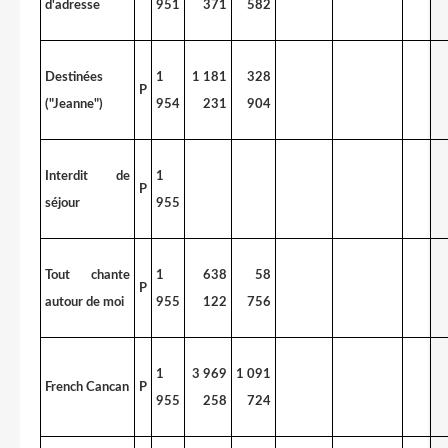
d'adresse
951
371
582
Destinées
1
1 181
328
P
("Jeanne")
954
231
904
Interdit de
1
P
séjour
955
Tout chante
1
638
58
P
autour de moi
955
122
756
1
3 969
1 091
French Cancan
P
955
258
724