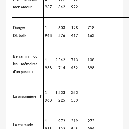
mon amour
967
342
922
Danger
1
603
128
718
Diabolik
968
576
417
163
Benjamin ou
1
2 542
713
108
les mémoires
968
714
452
398
d'un puceau
1
1 333
383
La prisonnière
P
968
225
553
1
972
319
273
La chamade
968
822
548
994