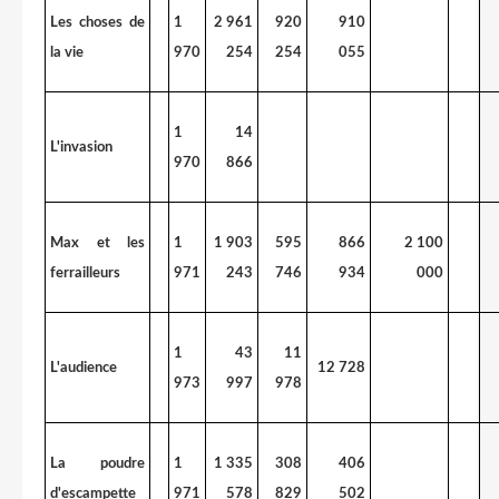
Les choses de
1
2 961
920
910
la vie
970
254
254
055
1
14
L'invasion
970
866
Max et les
1
1 903
595
866
2 100
ferrailleurs
971
243
746
934
000
1
43
11
L'audience
12 728
973
997
978
La poudre
1
1 335
308
406
d'escampette
971
578
829
502