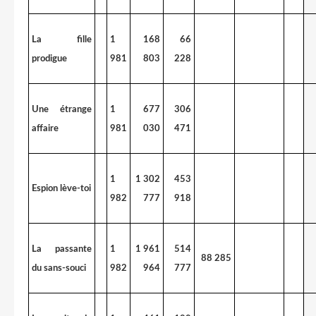
La fille
1
168
66
prodigue
981
803
228
Une étrange
1
677
306
affaire
981
030
471
1
1 302
453
Espion lève-toi
982
777
918
La passante
1
1 961
514
88 285
du sans-souci
982
964
777