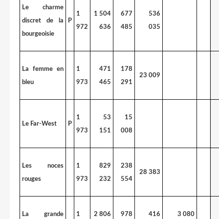
Le charme
1
1 504
677
536
discret de la
P
972
636
485
035
bourgeoisie
La femme en
1
471
178
23 009
bleu
973
465
291
1
53
15
Le Far-West
P
973
151
008
Les noces
1
829
238
28 383
rouges
973
232
554
La grande
1
2 806
978
416
3 080