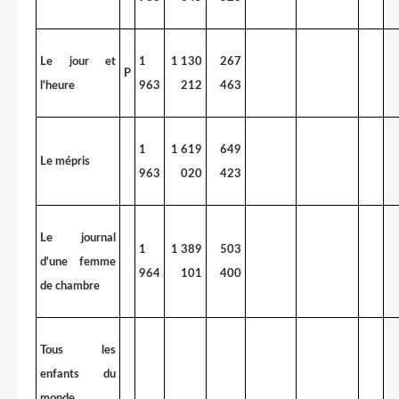
Le jour et
1
1 130
267
P
l'heure
963
212
463
1
1 619
649
Le mépris
963
020
423
Le journal
1
1 389
503
d'une femme
964
101
400
de chambre
Tous les
enfants du
monde