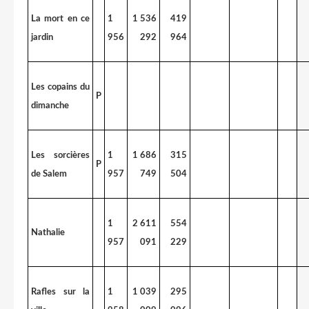
La mort en ce
1
1 536
419
jardin
956
292
964
Les copains du
P
dimanche
Les sorcières
1
1 686
315
P
de Salem
957
749
504
1
2 611
554
Nathalie
957
091
229
Rafles sur la
1
1 039
295