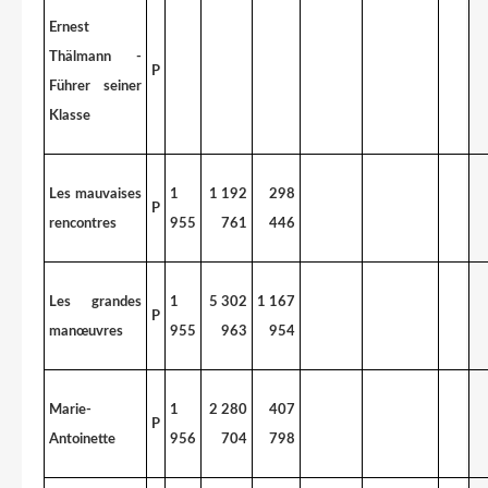
Ernest
Thälmann -
P
Führer seiner
Klasse
Les mauvaises
1
1 192
298
P
rencontres
955
761
446
Les grandes
1
5 302
1 167
P
manœuvres
955
963
954
Marie-
1
2 280
407
P
Antoinette
956
704
798