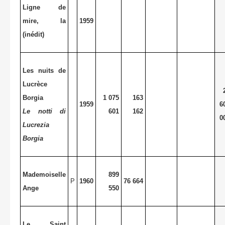
Ligne de
mire, la
1959
(inédit)
Les nuits de
Lucrèce
Borgia
1 075
163
1959
6
Le notti di
601
162
0
Lucrezia
Borgia
Mademoiselle
899
P
1960
76 664
Ange
550
Le Saint