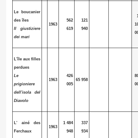
Le boucanier
des îles
562
121
1963
1
Il giustiziere
619
940
0
dei mari
L'île aux filles
perdues
Le
426
8
1963
65 958
prigioniere
005
0
dell'isola del
Diavolo
L' ainé des
1 484
337
1963
Ferchaux
948
934