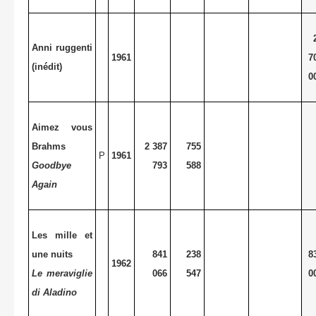
Anni ruggenti
1961
7
(inédit)
0
Aimez vous
Brahms
2 387
755
P
1961
Goodbye
793
588
Again
Les mille et
une nuits
841
238
8
1962
Le meraviglie
066
547
0
di Aladino