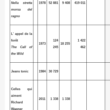
Nella stretta
1978
52 881
9 408
419 011
morsa del
ragno
L' appel de la
forêt
124
1 422
1973
18 255
The Call of
245
462
the Wild
Jeans tonic
1984
30 729
Celles qui
aiment
2011
1 338
1 338
Richard
Wagner