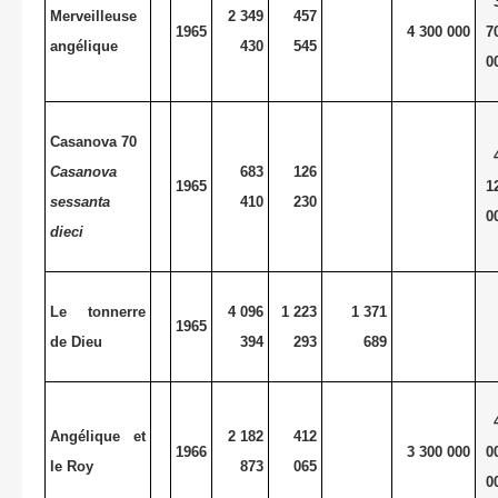
Merveilleuse
2 349
457
1965
4 300 000
7
angélique
430
545
0
Casanova 70
Casanova
683
126
1965
1
sessanta
410
230
0
dieci
Le tonnerre
4 096
1 223
1 371
1965
de Dieu
394
293
689
Angélique et
2 182
412
1966
3 300 000
0
le Roy
873
065
0