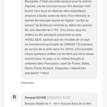
Bousaada. C'était une belle époque pour le cinéma
Algérien, car de nos jours aucun film étranger n'est
tourné chez nous en dépit de sites magnifiques
propices à toutes sortes de films. Pour mémoire, le
dernier film étranger tourné en Algérie " un thé au
sahara" de Bertolucci remonte au début des années
90. Une éternité!<br /> PS . D'ou tenez-vous les
chiffres du BO allemand concernant la série
ANGELIQUE ,sachant que les résultats de ce pays
ne commencent qu'à partir de 1968/69 ? Et à propos
du succès de la série dans l'ex URSS, est-il possible
d'avoir quelques chiffres sur les films qui ont le mieux
marché dans ce pays ou le cinéma français et
certaines stars Françaises ( dont De Funes, Bébel,
Delon, Pierre Richard , Depardieu ) étaient trés
populaires ? Merci
Répondre
R
Renaud SOYER
17/06/2013 18:32
Bonjour Walter<br /> <br /> Aucune trace de ce film