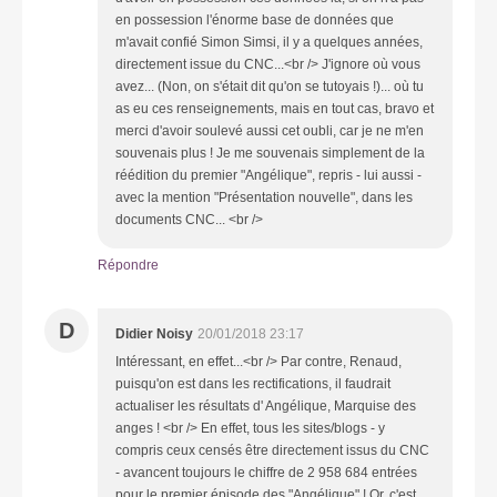
en possession l'énorme base de données que
m'avait confié Simon Simsi, il y a quelques années,
directement issue du CNC...<br /> J'ignore où vous
avez... (Non, on s'était dit qu'on se tutoyais !)... où tu
as eu ces renseignements, mais en tout cas, bravo et
merci d'avoir soulevé aussi cet oubli, car je ne m'en
souvenais plus ! Je me souvenais simplement de la
réédition du premier "Angélique", repris - lui aussi -
avec la mention "Présentation nouvelle", dans les
documents CNC... <br />
Répondre
D
Didier Noisy
20/01/2018 23:17
Intéressant, en effet...<br /> Par contre, Renaud,
puisqu'on est dans les rectifications, il faudrait
actualiser les résultats d' Angélique, Marquise des
anges ! <br /> En effet, tous les sites/blogs - y
compris ceux censés être directement issus du CNC
- avancent toujours le chiffre de 2 958 684 entrées
pour le premier épisode des "Angélique" ! Or, c'est