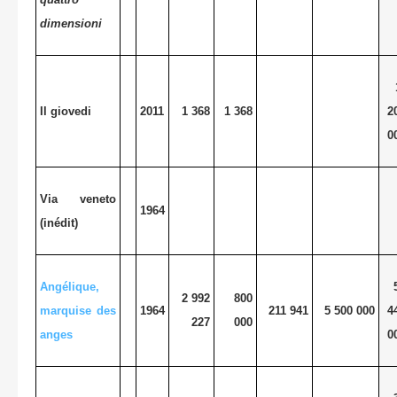
dimensioni
Il giovedi
2011
1 368
1 368
2
0
Via veneto
1964
(inédit)
Angélique,
2 992
800
marquise des
1964
211 941
5 500 000
4
227
000
anges
0