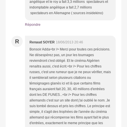
angélique et le roy a fait 3,3 millions spectateurs et
indomptable angélique a fait 2,7 millions
spectateurs en Allemagne ( sources insidekino)
Répondre
R
Renaud SOYER
18/06/2013 20:46
Bonsoir Adda<br /> Merci pour toutes ces précisions.
Ne désespérez pas, un jour les tournages
reviendront c'est obligé. Et le cinéma Algérien
renaitra aussi, c'est écrit.<br /> Pour les chiffres
russes, c'est une rumeur que je ne peux vérifier, mais
il semblerait selon plusieurs citations ou
témoignages glanés ici et là que certains films
français auraient fait 20, 30, 40 millions d'entrées
dont les DE FUNES...<br /> Pour les chiffres
allemands c'est sur un site dont j'ai oublié le nom. Je
suis tombé dessus et pris les chiffres. Le principe est
simple, il s'agit des trophées de l'année du cinéma
allemand qui récompense les films ayant fait le plus
d'entrées, exactement le meme principe que les