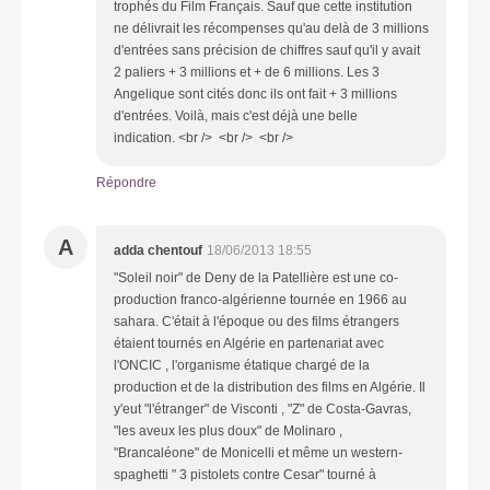
trophés du Film Français. Sauf que cette institution
ne délivrait les récompenses qu'au delà de 3 millions
d'entrées sans précision de chiffres sauf qu'il y avait
2 paliers + 3 millions et + de 6 millions. Les 3
Angelique sont cités donc ils ont fait + 3 millions
d'entrées. Voilà, mais c'est déjà une belle
indication. <br /> <br /> <br />
Répondre
A
adda chentouf
18/06/2013 18:55
"Soleil noir" de Deny de la Patellière est une co-
production franco-algérienne tournée en 1966 au
sahara. C'était à l'époque ou des films étrangers
étaient tournés en Algérie en partenariat avec
l'ONCIC , l'organisme étatique chargé de la
production et de la distribution des films en Algérie. Il
y'eut "l'étranger" de Visconti , "Z" de Costa-Gavras,
"les aveux les plus doux" de Molinaro ,
"Brancaléone" de Monicelli et même un western-
spaghetti " 3 pistolets contre Cesar" tourné à