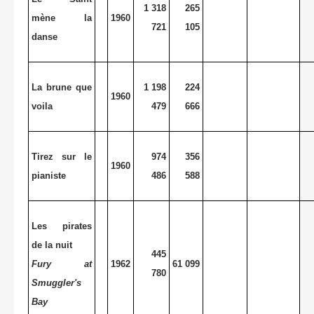
1 318
265
mène la
1960
721
105
danse
La brune que
1 198
224
1960
voila
479
666
Tirez sur le
974
356
1960
pianiste
486
588
Les pirates
de la nuit
445
Fury at
1962
61 099
780
Smuggler's
Bay