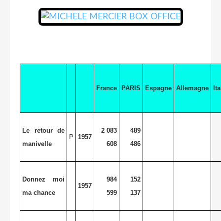
France
PARIS
Espagne
Allemagne
Ita
Le retour de
2 083
489
P
1957
manivelle
608
486
Donnez moi
984
152
1957
ma chance
599
137