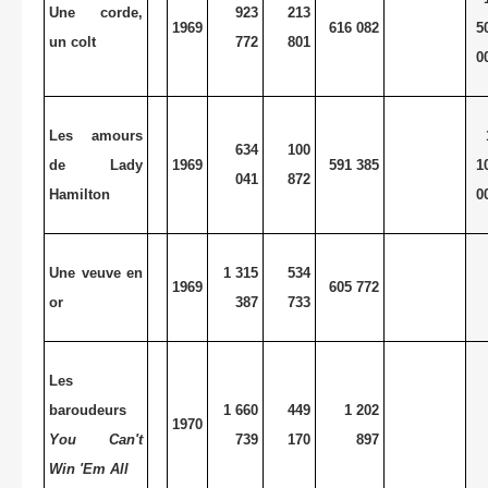
Une corde,
923
213
1969
616 082
5
un colt
772
801
0
Les amours
634
100
de Lady
1969
591 385
1
041
872
Hamilton
0
Une veuve en
1 315
534
1969
605 772
or
387
733
Les
baroudeurs
1 660
449
1 202
1970
You Can't
739
170
897
Win 'Em All