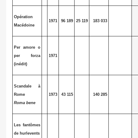
Opération
1971
96 189
25 119
183 033
Macédoine
Per amore o
per forza
1971
(inédit)
Scandale à
Rome
1973
43 115
140 285
Roma bene
Les fantômes
de hurlevents