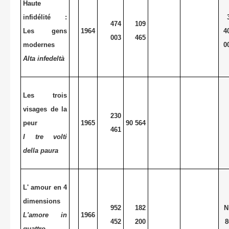
Haute
infidélité :
474
109
Les gens
1964
4
003
465
modernes
0
Alta infedeltà
Les trois
visages de la
230
peur
1965
90 564
461
I tre volti
della paura
L' amour en 4
dimensions
952
182
N
L'amore in
1966
452
200
8
quattro