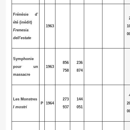
Frénésie d'
été (inédit)
1963
1
Frenesia
0
dell'estate
Symphonie
856
236
pour un
1963
758
874
massacre
Les Monstres
273
144
P
1964
2
I mostri
937
051
0