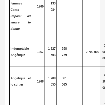
femmes
133
1969
Come
084
imparai ad
amare le
donne
Indomptable
1 927
358
1967
2 700 000
0
Angélique
503
739
0
Angélique et
1 780
301
1968
1
le sultan
555
565
0