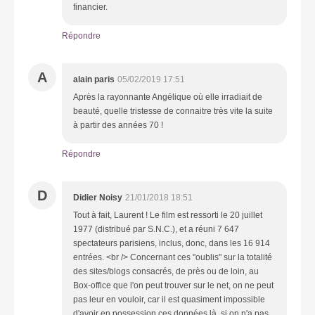
financier.
Répondre
A
alain paris
05/02/2019 17:51
Après la rayonnante Angélique où elle irradiait de
beauté, quelle tristesse de connaitre très vite la suite
à partir des années 70 !
Répondre
D
Didier Noisy
21/01/2018 18:51
Tout à fait, Laurent ! Le film est ressorti le 20 juillet
1977 (distribué par S.N.C.), et a réuni 7 647
spectateurs parisiens, inclus, donc, dans les 16 914
entrées. <br /> Concernant ces "oublis" sur la totalité
des sites/blogs consacrés, de près ou de loin, au
Box-office que l'on peut trouver sur le net, on ne peut
pas leur en vouloir, car il est quasiment impossible
d'avoir en possession ces données là, si on n'a pas