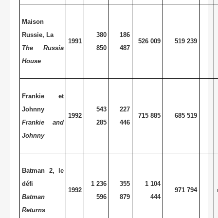
Maison
Russie, La
380
186
1991
526 009
519 239
The Russia
850
487
House
Frankie et
Johnny
543
227
1992
715 885
685 519
Frankie and
285
446
Johnny
Batman 2, le
défi
1 236
355
1 104
1992
971 794
Batman
596
879
444
Returns