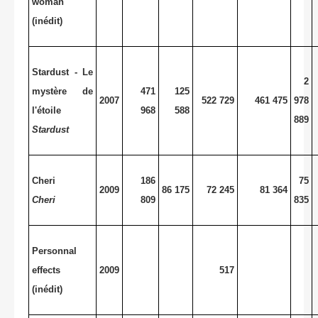
woman
(inédit)
Stardust - Le
2
mystère de
471
125
2007
522 729
461 475
978
l'étoile
968
588
889
Stardust
Cheri
186
75
2009
86 175
72 245
81 364
Cheri
809
835
Personnal
effects
2009
517
(inédit)