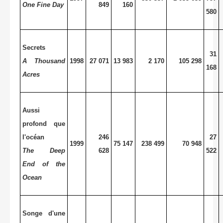
One Fine Day
849
160
580
Secrets
31
A Thousand
1998
27 071
13 983
2 170
105 298
168
Acres
Aussi
profond que
l'océan
246
27
1999
75 147
238 499
70 948
The Deep
628
522
End of the
Ocean
Songe d'une