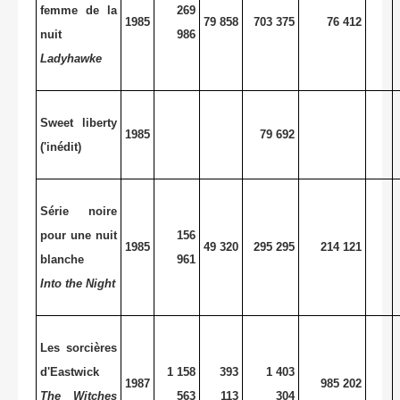
femme de la
269
1985
79 858
703 375
76 412
nuit
986
Ladyhawke
Sweet liberty
1985
79 692
('inédit)
Série noire
pour une nuit
156
1985
49 320
295 295
214 121
blanche
961
Into the Night
Les sorcières
d'Eastwick
1 158
393
1 403
1987
985 202
The Witches
563
113
304