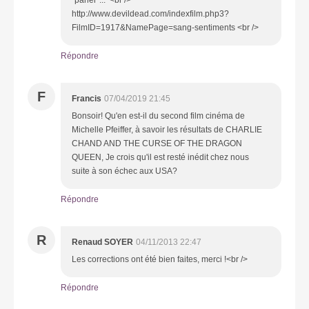
http://www.devildead.com/indexfilm.php3?
FilmID=1917&NamePage=sang-sentiments <br />
Répondre
F
Francis
07/04/2019 21:45
Bonsoir! Qu'en est-il du second film cinéma de
Michelle Pfeiffer, à savoir les résultats de CHARLIE
CHAND AND THE CURSE OF THE DRAGON
QUEEN, Je crois qu'il est resté inédit chez nous
suite à son échec aux USA?
Répondre
R
Renaud SOYER
04/11/2013 22:47
Les corrections ont été bien faites, merci !<br />
Répondre