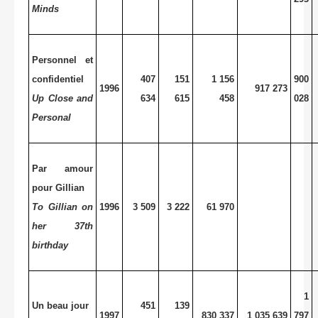
Minds
Personnel et
confidentiel
407
151
1 156
900
1996
917 273
Up Close and
634
615
458
028
Personal
Par amour
pour Gillian
To Gillian on
1996
3 509
3 222
61 970
her 37th
birthday
1
Un beau jour
451
139
1997
830 337
1 035 639
797