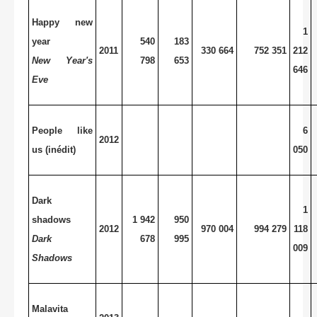
Happy new
1
year
540
183
2011
330 664
752 351
212
New Year's
798
653
646
Eve
People like
6
2012
us (inédit)
050
Dark
1
shadows
1 942
950
2012
970 004
994 279
118
Dark
678
995
009
Shadows
Malavita