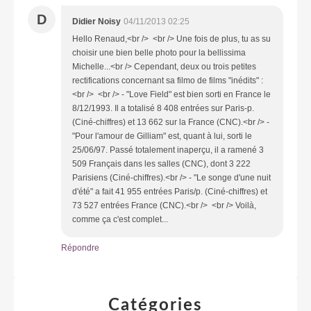
D
Didier Noisy
04/11/2013 02:25
Hello Renaud,<br /> <br /> Une fois de plus, tu as su
choisir une bien belle photo pour la bellissima
Michelle...<br /> Cependant, deux ou trois petites
rectifications concernant sa filmo de films "inédits" :
<br /> <br /> - "Love Field" est bien sorti en France le
8/12/1993. Il a totalisé 8 408 entrées sur Paris-p.
(Ciné-chiffres) et 13 662 sur la France (CNC).<br /> -
"Pour l'amour de Gilliam" est, quant à lui, sorti le
25/06/97. Passé totalement inaperçu, il a ramené 3
509 Français dans les salles (CNC), dont 3 222
Parisiens (Ciné-chiffres).<br /> - "Le songe d'une nuit
d'été" a fait 41 955 entrées Paris/p. (Ciné-chiffres) et
73 527 entrées France (CNC).<br /> <br /> Voilà,
comme ça c'est complet...
Répondre
Catégories