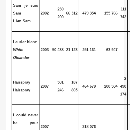
Sam je suis
230
111
Sam
2002
66 312
479 354
155 766
200
342
I Am Sam
Laurier blanc
White
2003
50 438
21 123
251 161
63 947
Oleander
2
Hairspray
501
187
2007
464 679
200 504
490
Hairspray
246
865
174
I could never
be your
2007
318 076