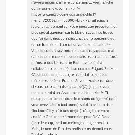
n'avons aucun chiffre le concernant... Voici la fiche
du fim sur encyclociné : <br />
http://www.encyclocine.com/index.html?
menu=72608&film=53006 <br /> Par ailleurs, je
reviens rapidement sur votre message précédent, et
plus spécifiquement sur le Mario Bava. Il se trouve
que j'ai dans mes connaissances une personne qui
est en train de rédiger un ouvrage sur le cinéaste.
Vous le connaissez peut-être, car il navige pas mal
dans le petit monde des spécialistes du cinéma "bis"
(à l'instar des Christophe Bier - avec qui il a
collaboré - et consorts). Il se nomme Edgard Baltzer...
C'es lui qui, entre autre, avait traduit et sorti les
mémoires de Jess Franco. Si vous voulez (et, donc,
si vous ne le connaissez pas déjà), je peux vous
mettre en relation. A vous de me dire... <br /> Et,
puisque que l'on est dans le cinéma de "genre" (que
vous avez l'air d'affectionner), voici la critique d'un
film tourné il y a 10 ans (déjà !), rédigé par votre
confrère Christophe Lemonnier, pour DeVilDead
(pour le coup, c'est un mélange des genres ! ;-) ...
Mais, le nom de l'un des réalisateurs devrait vous
"parler"... <br />