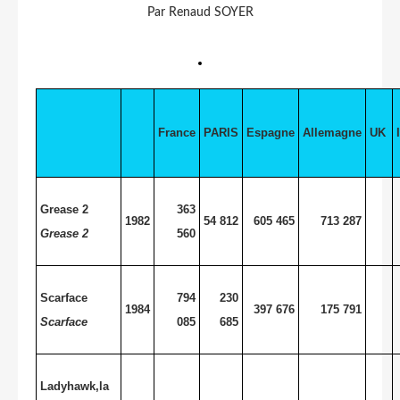
Par Renaud SOYER
France
PARIS
Espagne
Allemagne
UK
Grease 2
363
1982
54 812
605 465
713 287
Grease 2
560
Scarface
794
230
1984
397 676
175 791
Scarface
085
685
Ladyhawk,la