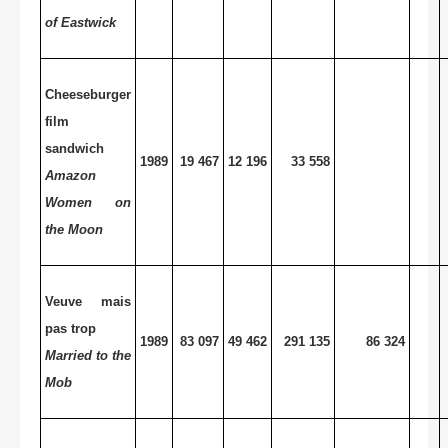
of Eastwick
Cheeseburger
film
sandwich
1989
19 467
12 196
33 558
Amazon
Women on
the Moon
Veuve mais
pas trop
1989
83 097
49 462
291 135
86 324
Married to the
Mob