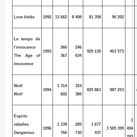
Love fields
1992
13 662
8 408
81 358
90 202
Le temps de
l'innocence
566
246
1993
929 130
463 573
The Age of
367
634
Innocence
Wolf
1 314
324
1994
825 863
987 253
Wolf
602
380
Esprits
1
rebelles
1 339
285
1 677
1996
3 505 399
494
Dangerous
766
730
437
293