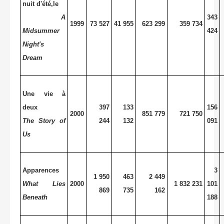
nuit d'été,le
A
343
1999
73 527
41 955
623 299
359 734
Midsummer
424
Night's
Dream
Une vie à
deux
397
133
156
2000
851 779
721 750
The Story of
244
132
091
Us
Apparences
3
1 950
463
2 449
What Lies
2000
1 832 231
101
869
735
162
Beneath
188