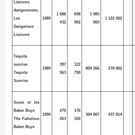
Liaisons
dangereuses,
1 686
698
1 985
Les
1989
1 122 002
432
992
065
Dangerous
Liaisons
Tequila
sunrise
397
122
1989
809 266
278 802
Tequila
563
790
Sunrise
Susie et les
Baker Boys
270
176
1990
304 807
437 814
The Fabulous
263
160
Baker Boys